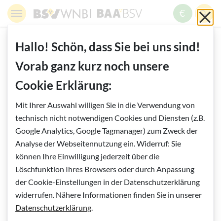
Springe zur Navigation
Springe zur Suche
Springe zur Pfadangabe
Springe zum Inhalt
Springe zum Fußbereich
BSV WNB - Blinden- und Sehbehindertenverband Wien,
BAABSV - Berufliche Assistenz & A
Sch
MENÜ
ZUM SPE
SUC
Inhalt
START
BERUFLICHE ASSISTENZ
Hallo! Schön, dass Sie bei uns sind!
ARBEIT UND BERUF
Vorab ganz kurz noch unsere
TECHNISCHE ARBEITSASSISTENZ
"ICH WILL VON MEINER ARBEIT LEBEN"
Cookie Erklärung:
Mit Ihrer Auswahl willigen Sie in die Verwendung von
Vorlesen
technisch nicht notwendigen Cookies und Diensten (z.B.
"Ich will von meiner Arbeit leben"
Google Analytics, Google Tagmanager) zum Zweck der
Analyse der Webseitennutzung ein. Widerruf: Sie
können Ihre Einwilligung jederzeit über die
Löschfunktion Ihres Browsers oder durch Anpassung
der Cookie-Einstellungen in der Datenschutzerklärung
widerrufen. Nähere Informationen finden Sie in unserer
Datenschutzerklärung
.