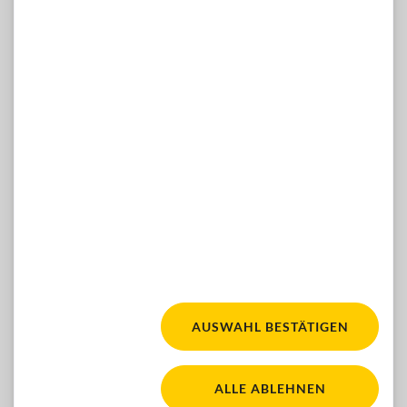
Di-Mi 13-16 Uhr, Do 10-12 & 13-16 Uhr
Telefon: 01 / 981 89-809
E-Mail:
hilfsmittelshop(at)blindenverband-wnb.at
WÜNSCHE, ANREGUNGEN, IDEEN?
Dann kontaktieren Sie uns gern hier:
ZUM KONTAKTFORMULAR
Facebook
Youtube
Instagram
FOLGEN SIE UNS:
AUSWAHL BESTÄTIGEN
Fair für alle. Für mehr Ba
WACA Gold. Zur Seite 'Barrierefreiheit'
ALLE ABLEHNEN