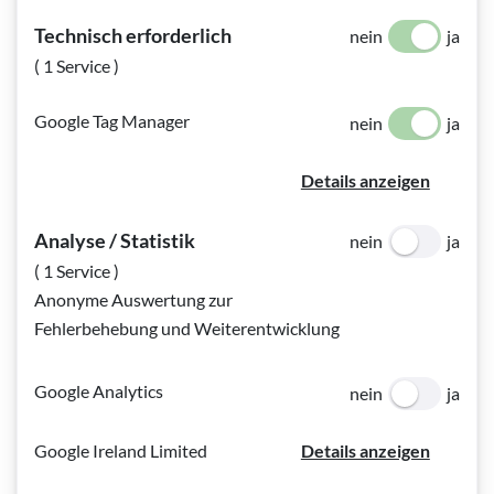
Technisch erforderlich
nein
ja
( 1 Service )
Google Tag Manager
nein
ja
Bildinfo:
Santiago Uprimny an seinem Arbeitsplatz. © BAABSV
GmbH.
Details anzeigen
Analyse / Statistik
nein
ja
Santiago Uprimny ist Architekt und arbeitet im
( 1 Service )
Bundesministerium für Bildung, Wissenschaft und
Anonyme Auswertung zur
Forschung.
Fehlerbehebung und Weiterentwicklung
Herr Uprimny, Sie sind seit Oktober 2020
Google Analytics
nein
ja
im Ministerium tätig und damit befasst,
Bauvorhaben von Hochschulen,
Google Ireland Limited
Details anzeigen
Forschungseinrichtungen und