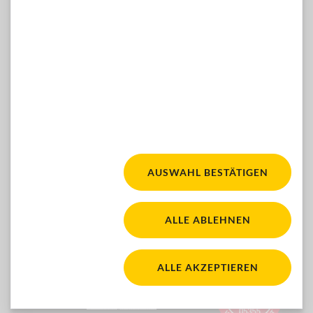
WÜNSCHE, ANREGUNGEN, IDEEN?
Dann kontaktieren Sie uns gern hier:
ZUM KONTAKTFORMULAR
Facebook
Youtube
Instagram
FOLGEN SIE UNS:
AUSWAHL BESTÄTIGEN
Fair für alle. Für mehr Ba
WACA Gold. Zur Seite 'Barrierefreiheit'
ALLE ABLEHNEN
ALLE AKZEPTIEREN
Österreichisches Sp
Ihre Spende ist steuerlich absetzbar