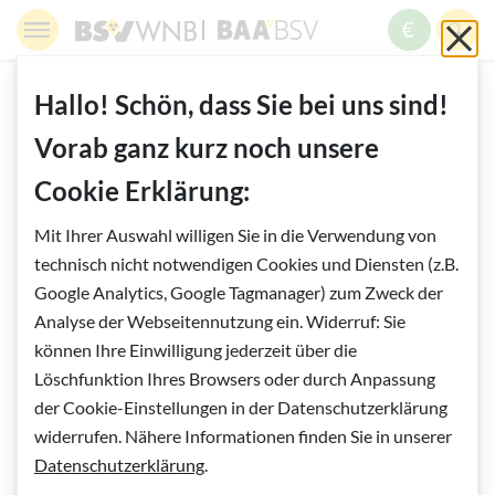
Springe zur Navigation
Springe zur Suche
Springe zur Pfadangabe
Springe zum Inhalt
Springe zum Fußbereich
BSV WNB - Blinden- und Sehbehindertenverband Wien,
BAABSV - Berufliche Assistenz & A
Sch
MENÜ
ZUM SPE
SUC
Inhalt
START
BERUFLICHE ASSISTENZ
Hallo! Schön, dass Sie bei uns sind!
ARBEIT UND BERUF
JOBCOACHING
Vorab ganz kurz noch unsere
"ICH WOLLTE KARRIERE MACHEN"
Cookie Erklärung:
Vorlesen
Mit Ihrer Auswahl willigen Sie in die Verwendung von
"Ich wollte Karriere machen"
technisch nicht notwendigen Cookies und Diensten (z.B.
Google Analytics, Google Tagmanager) zum Zweck der
Nehir Sirlibas arbeitet beim ÖAMTC, beim Christophorus
Analyse der Webseitennutzung ein. Widerruf: Sie
Flugrettungsverein in Wien, wo sie in der Verwaltung tätig
können Ihre Einwilligung jederzeit über die
ist.
Löschfunktion Ihres Browsers oder durch Anpassung
der Cookie-Einstellungen in der Datenschutzerklärung
Frau Sirlibas, Sie haben kurz nach
widerrufen. Nähere Informationen finden Sie in unserer
Abschluss der Handelsschule in der
Datenschutzerklärung
.