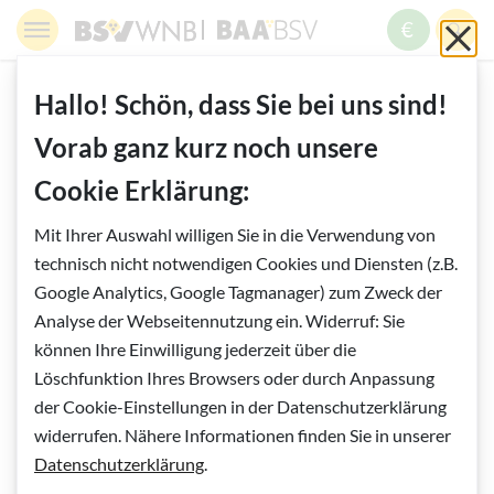
Springe zur Navigation
Springe zur Suche
Springe zur Pfadangabe
Springe zum Inhalt
Springe zum Fußbereich
BSV WNB - Blinden- und Sehbehindertenverband Wien,
BAABSV - Berufliche Assistenz & A
Sch
MENÜ
ZUM SPE
SUC
Inhalt
START
BLOG
Zurück zur Übersicht
Hallo! Schön, dass Sie bei uns sind!
Vorab ganz kurz noch unsere
Vorlesen
Cookie Erklärung:
Mit Ihrer Auswahl willigen Sie in die Verwendung von
technisch nicht notwendigen Cookies und Diensten (z.B.
Google Analytics, Google Tagmanager) zum Zweck der
Analyse der Webseitennutzung ein. Widerruf: Sie
können Ihre Einwilligung jederzeit über die
Löschfunktion Ihres Browsers oder durch Anpassung
der Cookie-Einstellungen in der Datenschutzerklärung
widerrufen. Nähere Informationen finden Sie in unserer
Datenschutzerklärung
.
AKTUELLES