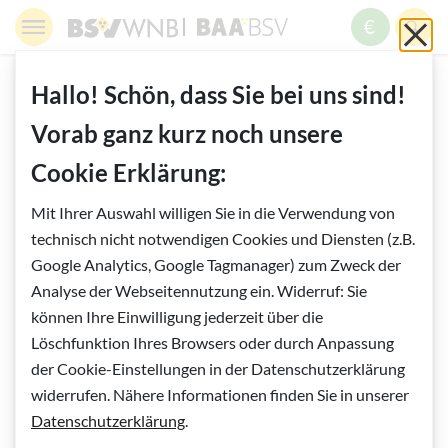
Springe zur Navigation
Springe zur Suche
Springe zur Pfadangabe
Springe zum Inhalt
Springe zum Fußbereich
BSV WNB - Blinden- und Sehbehindertenverband Wien,
BAABSV - Berufliche Assistenz & A
Sch
MENÜ
ZUM SPE
SUC
Inhalt
START
BLOG
Zurück zur Übersicht
Hallo! Schön, dass Sie bei uns sind!
Vorab ganz kurz noch unsere
Vorlesen
Cookie Erklärung:
Mit Ihrer Auswahl willigen Sie in die Verwendung von
technisch nicht notwendigen Cookies und Diensten (z.B.
Google Analytics, Google Tagmanager) zum Zweck der
Analyse der Webseitennutzung ein. Widerruf: Sie
können Ihre Einwilligung jederzeit über die
Löschfunktion Ihres Browsers oder durch Anpassung
der Cookie-Einstellungen in der Datenschutzerklärung
widerrufen. Nähere Informationen finden Sie in unserer
Datenschutzerklärung
.