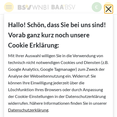
Springe zur Navigation
Springe zur Suche
Springe zur Pfadangabe
Springe zum Inhalt
Springe zum Fußbereich
BSV WNB - Blinden- und Sehbehindertenverband Wien,
BAABSV - Berufliche Assistenz & A
Sch
MENÜ
ZUM SPE
SUC
Inhalt
START
BLOG
Zurück zur Übersicht
Hallo! Schön, dass Sie bei uns sind!
Vorab ganz kurz noch unsere
Vorlesen
Cookie Erklärung:
Mit Ihrer Auswahl willigen Sie in die Verwendung von
technisch nicht notwendigen Cookies und Diensten (z.B.
Google Analytics, Google Tagmanager) zum Zweck der
Analyse der Webseitennutzung ein. Widerruf: Sie
können Ihre Einwilligung jederzeit über die
Löschfunktion Ihres Browsers oder durch Anpassung
der Cookie-Einstellungen in der Datenschutzerklärung
widerrufen. Nähere Informationen finden Sie in unserer
Datenschutzerklärung
.