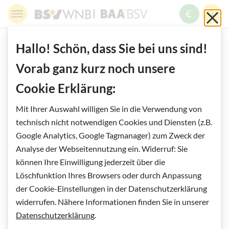
Springe zur Navigation
Springe zur Suche
Springe zur Pfadangabe
Springe zum Inhalt
Springe zum Fußbereich
BSV WNB - Blinden- und Sehbehindertenverband Wien,
BAABSV - Berufliche Assistenz & A
Sch
MENÜ
ZUM SPE
SUC
Inhalt
START
BLOG
Zurück zur Übersicht
Hallo! Schön, dass Sie bei uns sind!
Vorab ganz kurz noch unsere
Vorlesen
Cookie Erklärung:
Mit Ihrer Auswahl willigen Sie in die Verwendung von
technisch nicht notwendigen Cookies und Diensten (z.B.
Google Analytics, Google Tagmanager) zum Zweck der
Analyse der Webseitennutzung ein. Widerruf: Sie
können Ihre Einwilligung jederzeit über die
Löschfunktion Ihres Browsers oder durch Anpassung
der Cookie-Einstellungen in der Datenschutzerklärung
widerrufen. Nähere Informationen finden Sie in unserer
Datenschutzerklärung
.