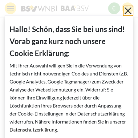
Springe zur Navigation
Springe zur Suche
Springe zur Pfadangabe
Springe zum Inhalt
Springe zum Fußbereich
BSV WNB - Blinden- und Sehbehindertenverband Wien,
BAABSV - Berufliche Assistenz & A
Sch
MENÜ
ZUM SPE
SUC
Inhalt
START
BLOG
Zurück zur Übersicht
Hallo! Schön, dass Sie bei uns sind!
Vorab ganz kurz noch unsere
Vorlesen
Cookie Erklärung:
Mit Ihrer Auswahl willigen Sie in die Verwendung von
technisch nicht notwendigen Cookies und Diensten (z.B.
Google Analytics, Google Tagmanager) zum Zweck der
Analyse der Webseitennutzung ein. Widerruf: Sie
können Ihre Einwilligung jederzeit über die
Löschfunktion Ihres Browsers oder durch Anpassung
der Cookie-Einstellungen in der Datenschutzerklärung
widerrufen. Nähere Informationen finden Sie in unserer
Datenschutzerklärung
.
AKTUELLES