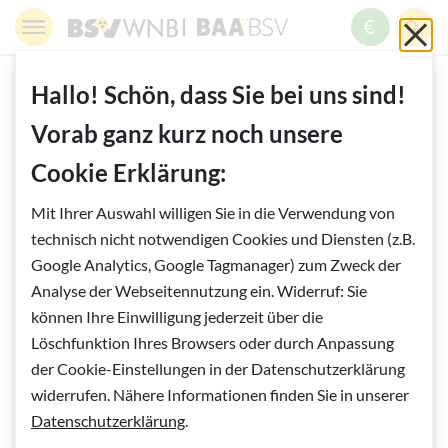
Springe zur Navigation
Springe zur Suche
Springe zur Pfadangabe
Springe zum Inhalt
Springe zum Fußbereich
BSV WNB - Blinden- und Sehbehindertenverband Wien,
BAABSV - Berufliche Assistenz & A
Sch
MENÜ
ZUM SPE
SUC
Inhalt
START
BLOG
Zurück zur Übersicht
Hallo! Schön, dass Sie bei uns sind!
Vorab ganz kurz noch unsere
Vorlesen
Cookie Erklärung:
Mit Ihrer Auswahl willigen Sie in die Verwendung von
technisch nicht notwendigen Cookies und Diensten (z.B.
Google Analytics, Google Tagmanager) zum Zweck der
Analyse der Webseitennutzung ein. Widerruf: Sie
können Ihre Einwilligung jederzeit über die
Löschfunktion Ihres Browsers oder durch Anpassung
der Cookie-Einstellungen in der Datenschutzerklärung
widerrufen. Nähere Informationen finden Sie in unserer
Datenschutzerklärung
.
AKTUELLES