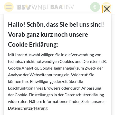
Springe zur Navigation
Springe zur Suche
Springe zur Pfadangabe
Springe zum Inhalt
Springe zum Fußbereich
BSV WNB - Blinden- und Sehbehindertenverband Wien,
BAABSV - Berufliche Assistenz & A
Sch
MENÜ
ZUM SPE
SUC
Inhalt
START
BLOG
Zurück zur Übersicht
Hallo! Schön, dass Sie bei uns sind!
Vorab ganz kurz noch unsere
Vorlesen
Cookie Erklärung:
Mit Ihrer Auswahl willigen Sie in die Verwendung von
technisch nicht notwendigen Cookies und Diensten (z.B.
Google Analytics, Google Tagmanager) zum Zweck der
Analyse der Webseitennutzung ein. Widerruf: Sie
können Ihre Einwilligung jederzeit über die
Löschfunktion Ihres Browsers oder durch Anpassung
der Cookie-Einstellungen in der Datenschutzerklärung
widerrufen. Nähere Informationen finden Sie in unserer
Datenschutzerklärung
.
PORTRAITS