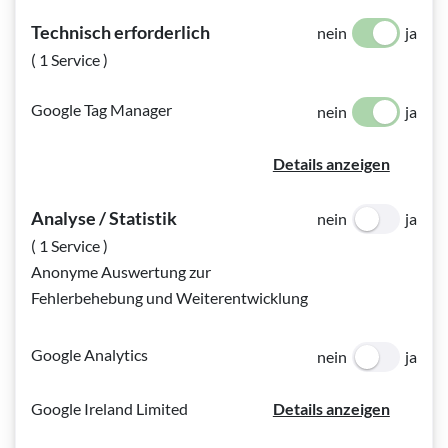
Technisch erforderlich
nein
ja
( 1 Service )
So sehe ich: David - Leben mit
Google Tag Manager
nein
ja
Sehbehinderung
Details anzeigen
David, 22, hat seit seiner Geburt 10 Prozent Sehvermögen
auf beiden Augen. Es absolviert derzeit eine Ausbildung im
Analyse / Statistik
nein
ja
Sozialbereich und meint: „Es ist eigentlich die Aufgabe
( 1 Service )
eines jeden Menschen mit Behinderung, dass er aufklärt –
Anonyme Auswertung zur
nur so kann es dazu kommen, dass die Gesellschaft mehr
Fehlerbehebung und Weiterentwicklung
Rücksicht auf einen nimmt.“
Google Analytics
nein
ja
Google Ireland Limited
Details anzeigen