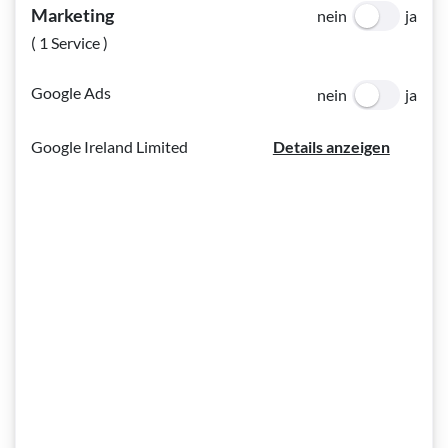
Marketing
nein
ja
( 1 Service )
Google Ads
nein
ja
Google Ireland Limited
Details anzeigen
Das youtube Video wurde geladen und findet sich nachfolgend a
Einwilligung
Durch die Verwendung dieser Funktion, willigen Sie
ausdrücklich in die Übermittlung von technischen
Informationen (insb. IP-Adresse) an „Google“ in die USA
ein. Nähere Informationen wie z.B. zur
Drittlandübermittlung und zu Ihrem Recht auf Widerruf
finden Sie in unserer
Datenschutzerklärung
.
Video laden