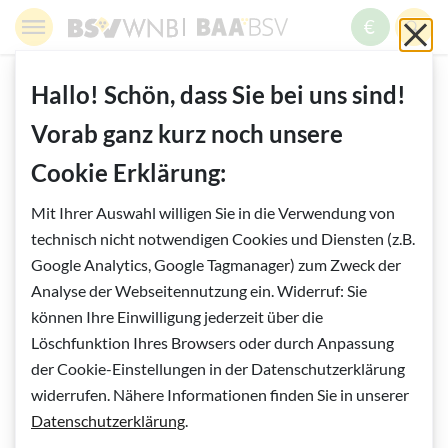
Springe zur Navigation
Springe zur Suche
Springe zur Pfadangabe
Springe zum Inhalt
Springe zum Fußbereich
BSV WNB - Blinden- und Sehbehindertenverband Wien,
BAABSV - Berufliche Assistenz & A
Sch
MENÜ
ZUM SPE
SUC
Inhalt
START
BLOG
Zurück zur Übersicht
Hallo! Schön, dass Sie bei uns sind!
Vorab ganz kurz noch unsere
Vorlesen
Cookie Erklärung:
Mit Ihrer Auswahl willigen Sie in die Verwendung von
technisch nicht notwendigen Cookies und Diensten (z.B.
Google Analytics, Google Tagmanager) zum Zweck der
Analyse der Webseitennutzung ein. Widerruf: Sie
können Ihre Einwilligung jederzeit über die
Löschfunktion Ihres Browsers oder durch Anpassung
der Cookie-Einstellungen in der Datenschutzerklärung
VIDEOPORTRAITS
widerrufen. Nähere Informationen finden Sie in unserer
Bildinfo:
David sagt, was Sache ist © BSVWNB/Ferdinand
Datenschutzerklärung
.
Doblhammer