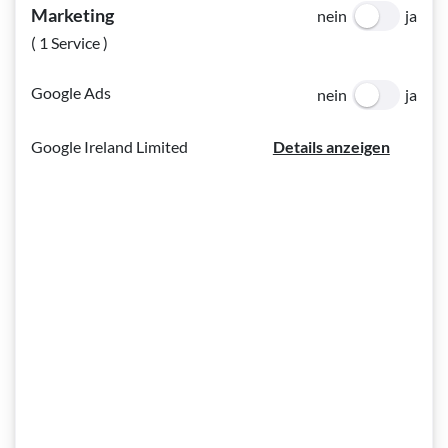
Marketing
nein
ja
( 1 Service )
Google Ads
nein
ja
Google Ireland Limited
Details anzeigen
Das youtube Video wurde geladen und findet sich nachfolgend a
Einwilligung
Durch die Verwendung dieser Funktion, willigen Sie
ausdrücklich in die Übermittlung von technischen
Informationen (insb. IP-Adresse) an „Google“ in die USA
ein. Nähere Informationen wie z.B. zur
Drittlandübermittlung und zu Ihrem Recht auf Widerruf
finden Sie in unserer
Datenschutzerklärung
.