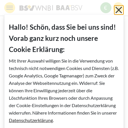
Springe zur Navigation
Springe zur Suche
Springe zur Pfadangabe
Springe zum Inhalt
Springe zum Fußbereich
BSV WNB - Blinden- und Sehbehindertenverband Wien,
BAABSV - Berufliche Assistenz & A
Sch
MENÜ
ZUM SPE
SUC
Inhalt
START
BLOG
Zurück zur Übersicht
Hallo! Schön, dass Sie bei uns sind!
Vorab ganz kurz noch unsere
Vorlesen
Cookie Erklärung:
Mit Ihrer Auswahl willigen Sie in die Verwendung von
technisch nicht notwendigen Cookies und Diensten (z.B.
Google Analytics, Google Tagmanager) zum Zweck der
Analyse der Webseitennutzung ein. Widerruf: Sie
können Ihre Einwilligung jederzeit über die
Löschfunktion Ihres Browsers oder durch Anpassung
der Cookie-Einstellungen in der Datenschutzerklärung
VIDEOPORTRAITS
widerrufen. Nähere Informationen finden Sie in unserer
Bildinfo:
Johannes erzählt im 2einhalb-minütigen Film über
Datenschutzerklärung
.
seine Sehbehinderung und den Wunsch nach