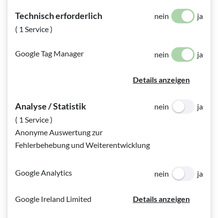
Bildinfo:
Patrick im 2-minütigen Film über Sehbehinderung,
Sport und Selbstständigkeit © BSVWNB/Ferdinand
Technisch erforderlich
nein
ja
Doblhammer
( 1 Service )
Google Tag Manager
nein
ja
So sehe ich: Patrick - Leben mit
Details anzeigen
Sehbehinderung
Analyse / Statistik
nein
ja
In der Videoreihe "So sehe ich" erzählt diesmal Patrick im
( 1 Service )
2-minütigen Film über seine Sehbehinderung, seine
Anonyme Auswertung zur
sportlichen Aktivitäten und seine Selbstständigkeit.
Fehlerbehebung und Weiterentwicklung
In Patricks Leben steht nicht seine Sehbehinderung im
Google Analytics
nein
ja
Vordergrund, sondern der Sport, sowie seine
Selbstständigkeit. Der Triathlet sieht nur sehr wenig und das
Google Ireland Limited
Details anzeigen
nur mit einem Auge, aber seinen Weg hat er immer klar vor
sich: Er weitet stetig Grenzen aus, indem er an seine eigenen