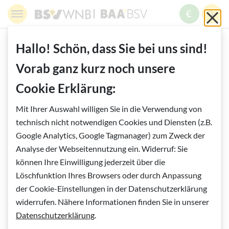
Springe zur Navigation
Springe zur Suche
Springe zur Pfadangabe
Springe zum Inhalt
Springe zum Fußbereich
BSV WNB - Blinden- und Sehbehindertenverband Wien,
BAABSV - Berufliche Assistenz & A
Sch
MENÜ
ZUM SPE
SUC
Inhalt
START
BLOG
Zurück zur Übersicht
Hallo! Schön, dass Sie bei uns sind!
Vorab ganz kurz noch unsere
Vorlesen
Cookie Erklärung:
Mit Ihrer Auswahl willigen Sie in die Verwendung von
technisch nicht notwendigen Cookies und Diensten (z.B.
Google Analytics, Google Tagmanager) zum Zweck der
Analyse der Webseitennutzung ein. Widerruf: Sie
können Ihre Einwilligung jederzeit über die
Löschfunktion Ihres Browsers oder durch Anpassung
der Cookie-Einstellungen in der Datenschutzerklärung
widerrufen. Nähere Informationen finden Sie in unserer
Datenschutzerklärung
.
VIDEOPORTRAITS