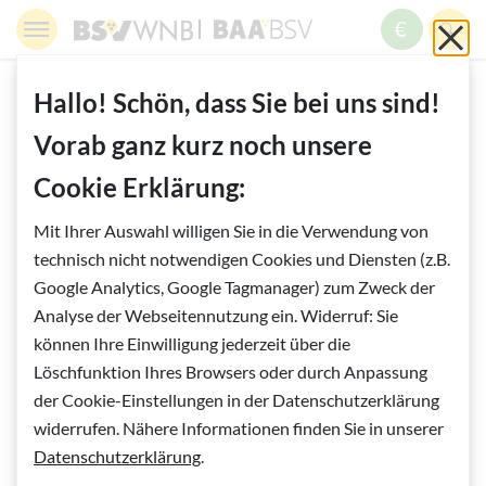
Springe zur Navigation
Springe zur Suche
Springe zur Pfadangabe
Springe zum Inhalt
Springe zum Fußbereich
BSV WNB - Blinden- und Sehbehindertenverband Wien,
BAABSV - Berufliche Assistenz & A
Sch
MENÜ
ZUM SPE
SUC
Inhalt
START
BLOG
Zurück zur Übersicht
Hallo! Schön, dass Sie bei uns sind!
Vorab ganz kurz noch unsere
Vorlesen
Cookie Erklärung:
Mit Ihrer Auswahl willigen Sie in die Verwendung von
technisch nicht notwendigen Cookies und Diensten (z.B.
Google Analytics, Google Tagmanager) zum Zweck der
Analyse der Webseitennutzung ein. Widerruf: Sie
können Ihre Einwilligung jederzeit über die
Löschfunktion Ihres Browsers oder durch Anpassung
der Cookie-Einstellungen in der Datenschutzerklärung
widerrufen. Nähere Informationen finden Sie in unserer
Datenschutzerklärung
.
AKTUELLES