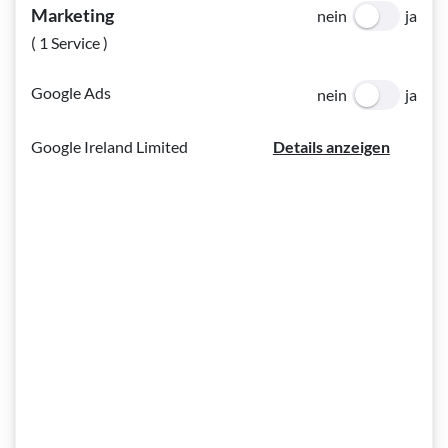
Reize oder durch eine Infektion mit Bakterien, Viren,
Marketing
nein
ja
Parasiten oder Pilzen. Die Bindehaut ist bereits in gesundem
( 1 Service )
Zustand mit Bakterien besiedelt, die das Auge normalerweise
nicht angreifen. Gelangen jedoch krankheitserregende Keime
Google Ads
nein
ja
in das Auge oder ist die Abwehr der Bindehaut durch
Verletzungen oder Reizungen geschwächt, können sich die
Google Ireland Limited
Details anzeigen
Keime vermehren und es kommt zu einer infektiösen
Konjunktivitis. Unter den Bakterien kommen verschiedene
Erreger als Auslöser in Frage. (..)
Bei Entzündungen der Bindehaut stehen meistens eine
deutliche Rötung des Auges und vermehrte Sekretion als
Beschwerden im Vordergrund. Am Morgen sind die Lider oft
mit Schleim verklebt. In unterschiedlichem Maße kommt es
zum Anschwellen der Bindehaut und der Lider,
Fremdkörpergefühl, Augenbrennen, Lichtscheu sowie
vermehrtem Tränen der Augen. Starker Lidkrampf ist oft ein
Zeichen für eine begleitende Entzündung der Hornhaut.