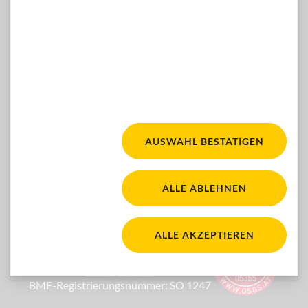
Dann kontaktieren Sie uns gern hier:
ZUM KONTAKTFORMULAR
Facebook
Youtube
Instagram
FOLGEN SIE UNS:
AUSWAHL BESTÄTIGEN
Fair für alle. Für mehr Ba
WACA Gold. Zur Seite 'Barrierefreiheit'
ALLE ABLEHNEN
ALLE AKZEPTIEREN
Österreichisches Sp
Ihre Spende ist steuerlich absetzbar
BMF-Registrierungsnummer: SO 1247