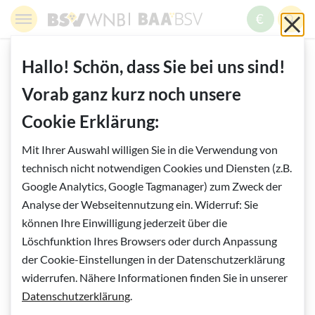
Springe zur Navigation
Springe zur Suche
Springe zur Pfadangabe
Springe zum Inhalt
Springe zum Fußbereich
BSV WNB - Blinden- und Sehbehindertenverband Wien,
BAABSV - Berufliche Assistenz & A
Sch
MENÜ
ZUM SPE
SUC
Inhalt
START
RUND UMS AUGE
Hallo! Schön, dass Sie bei uns sind!
8 ENTZÜNDLICHE AUGENERKRANKUNGEN
Vorab ganz kurz noch unsere
BINDEHAUTENTZÜNDUNG
Cookie Erklärung:
Vorlesen
Mit Ihrer Auswahl willigen Sie in die Verwendung von
Bindehautentzündung
technisch nicht notwendigen Cookies und Diensten (z.B.
Google Analytics, Google Tagmanager) zum Zweck der
Analyse der Webseitennutzung ein. Widerruf: Sie
können Ihre Einwilligung jederzeit über die
Löschfunktion Ihres Browsers oder durch Anpassung
der Cookie-Einstellungen in der Datenschutzerklärung
widerrufen. Nähere Informationen finden Sie in unserer
Datenschutzerklärung
.