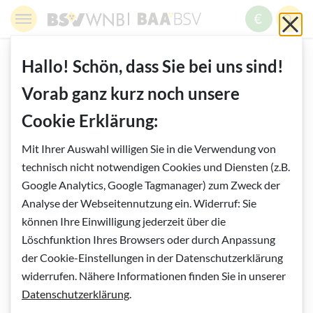
Springe zur Navigation
Springe zur Suche
Springe zur Pfadangabe
Springe zum Inhalt
Springe zum Fußbereich
BSV WNB - Blinden- und Sehbehindertenverband Wien,
BAABSV - Berufliche Assistenz & A
Sch
MENÜ
ZUM SPE
SUC
Inhalt
START
RUND UMS AUGE
Hallo! Schön, dass Sie bei uns sind!
GENETISCH VERERBBARE AUGENERKRANKUNGEN
Vorab ganz kurz noch unsere
ANGEBORENE KATARAKT
Cookie Erklärung:
Vorlesen
Mit Ihrer Auswahl willigen Sie in die Verwendung von
Angeborene Katarakt
technisch nicht notwendigen Cookies und Diensten (z.B.
Google Analytics, Google Tagmanager) zum Zweck der
Analyse der Webseitennutzung ein. Widerruf: Sie
können Ihre Einwilligung jederzeit über die
Löschfunktion Ihres Browsers oder durch Anpassung
der Cookie-Einstellungen in der Datenschutzerklärung
widerrufen. Nähere Informationen finden Sie in unserer
Datenschutzerklärung
.