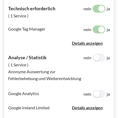
Technisch erforderlich
nein
ja
( 1 Service )
Google Tag Manager
nein
ja
Bildinfo:
Trübung einer Linse bei angeborener Katarakt ©
Ambulanz für Makulaerkrankungen, Univ.-Klinik für
Details anzeigen
Augenheilkunde und Optometrie, Medizinische Universität Wien
Analyse / Statistik
nein
ja
Kapitel 3: Angeborene Katarakt
( 1 Service )
Anonyme Auswertung zur
Kommt ein Kind mit einer getrübten Linse zur Welt, spricht
Fehlerbehebung und Weiterentwicklung
man von angeborener oder kongenitaler Katarakt, also einem
angeborenen grauen Star. Diese Veränderung wird – neben
Google Analytics
nein
ja
Stoffwechselstörungen oder Erkrankungen des ungeborenen
Kindes während der Schwangerschaft – auch häufig durch
Google Ireland Limited
Details anzeigen
Gendefekte verursacht, die meistens dominant vererbt
werden. Da Menschen einen doppelten Chromosomensatz