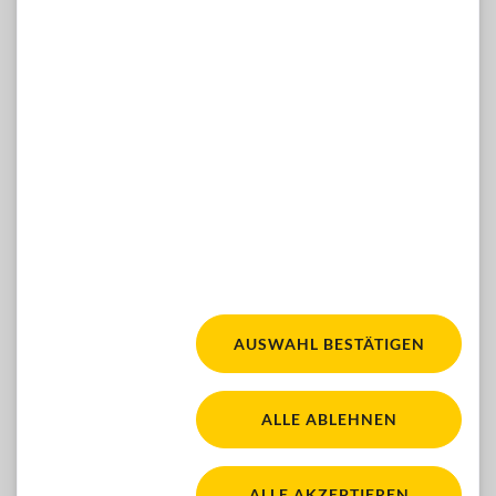
E-Mail:
hilfsmittelshop(at)blindenverband-wnb.at
WÜNSCHE, ANREGUNGEN, IDEEN?
Dann kontaktieren Sie uns gern hier:
ZUM KONTAKTFORMULAR
Facebook
Youtube
Instagram
FOLGEN SIE UNS:
AUSWAHL BESTÄTIGEN
Fair für alle. Für mehr Ba
WACA Gold. Zur Seite 'Barrierefreiheit'
ALLE ABLEHNEN
Österreichisches Sp
ALLE AKZEPTIEREN