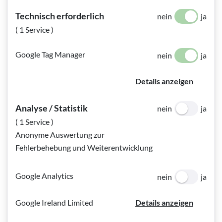
Technisch erforderlich
nein
ja
( 1 Service )
Google Tag Manager
nein
ja
Details anzeigen
Analyse / Statistik
nein
ja
( 1 Service )
Anonyme Auswertung zur
Fehlerbehebung und Weiterentwicklung
Google Analytics
nein
ja
Google Ireland Limited
Details anzeigen
Bildinfo:
Titelseite der Broschüre "Das Auge im Fokus 3" ©