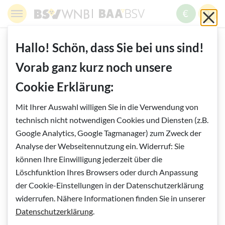
Springe zur Navigation
Springe zur Suche
Springe zur Pfadangabe
Springe zum Inhalt
Springe zum Fußbereich
BSV WNB - Blinden- und Sehbehindertenverband Wien,
BAABSV - Berufliche Assistenz & A
Sch
MENÜ
ZUM SPE
SUC
Inhalt
START
RUND UMS AUGE
Hallo! Schön, dass Sie bei uns sind!
GENETISCH VERERBBARE AUGENERKRANKUNGEN
Vorab ganz kurz noch unsere
DAS AUGE IM FOKUS BAND 3
Cookie Erklärung:
Vorlesen
Mit Ihrer Auswahl willigen Sie in die Verwendung von
Das Auge im Fokus Band 3
technisch nicht notwendigen Cookies und Diensten (z.B.
Google Analytics, Google Tagmanager) zum Zweck der
Analyse der Webseitennutzung ein. Widerruf: Sie
können Ihre Einwilligung jederzeit über die
Löschfunktion Ihres Browsers oder durch Anpassung
der Cookie-Einstellungen in der Datenschutzerklärung
widerrufen. Nähere Informationen finden Sie in unserer
Datenschutzerklärung
.