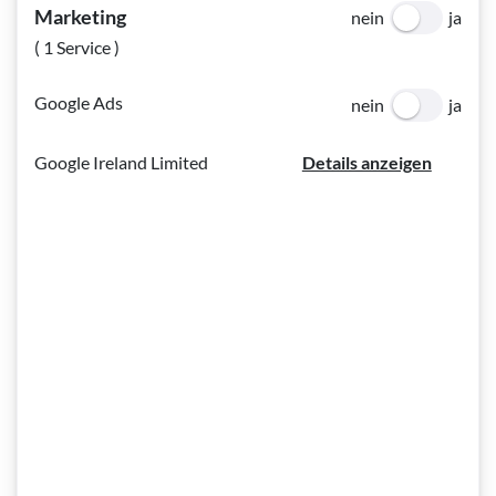
BSVWNB
Marketing
nein
ja
( 1 Service )
Genetisch vererbbare Augenerkrankungen
Google Ads
nein
ja
Nach unseren beiden in den letzten Jahren erschienenen
Google Ireland Limited
Details anzeigen
Augenbroschüren zu den sieben häufigsten
Augenerkrankungen (Das Auge im Fokus 1) und den acht
häufigsten Augenentzündungen (Das Auge im Fokus 2),
widmet sich die vorliegende dritte Broschüre einer Vielzahl
von genetisch vererbbaren Augenerkrankungen.
Die Autoren Dr. Stefan Sacu und Dr. Berthold Pemp haben
diesmal die wesentlichen Fakten zu Erbkrankheiten, die das
Auge betreffen, zusammengefasst und erneut danach
getrachtet, wie in den bisherigen Ausgaben die
Informationen fachlich fundiert und doch verständlich
aufzubereiten. Die bewährte Struktur der einzelnen Kapitel