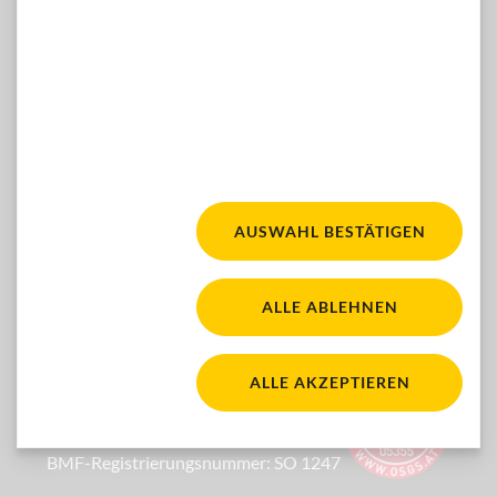
Dann kontaktieren Sie uns gern hier:
ZUM KONTAKTFORMULAR
Facebook
Youtube
Instagram
FOLGEN SIE UNS:
AUSWAHL BESTÄTIGEN
Fair für alle. Für mehr Ba
WACA Gold. Zur Seite 'Barrierefreiheit'
ALLE ABLEHNEN
Österreichisches Sp
ALLE AKZEPTIEREN
Ihre Spende ist steuerlich absetzbar
BMF-Registrierungsnummer: SO 1247