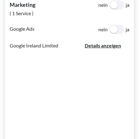
Marketing
sowie für Lebenspraktische Fähigkeiten gibt es, wie im Laufe
nein
ja
dieser Serie zu erfahren war, eine Reihe von kleinen und
( 1 Service )
großen Hilfsmitteln. Tastbare Messhilfen oder
Geldscheinprüfer gehören zu den einfachen Helfern im
Google Ads
nein
ja
Alltag, ebenso wie sprechende Uhren oder Personenwaagen.
Google Ireland Limited
Details anzeigen
Jedoch hat die rasante technische
Entwicklung der letzten 40 Jahre
wesentlich dazu beigetragen, dass die
Teilhabe blinder und sehbehinderter
Menschen an der digitalen Welt
entscheidend erweitert wurde.
Mit spezieller Software ist es möglich, Texte durch
synthetische Sprache vorlesen zu lassen und durch
Anschluss eines Braille-Displays in tastbarer Brailleschrift