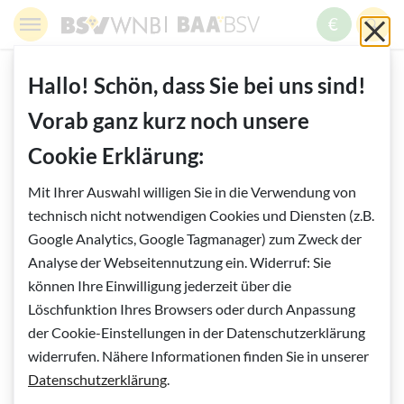
Springe zur Navigation
Springe zur Suche
Springe zur Pfadangabe
Springe zum Inhalt
Springe zum Fußbereich
BSV WNB - Blinden- und Sehbehindertenverband Wien,
BAABSV - Berufliche Assistenz & A
Sch
MENÜ
ZUM SPE
SUC
Inhalt
START
WISSENSWERTES
Hallo! Schön, dass Sie bei uns sind!
BLIND DURCH DEN ALLTAG
Vorab ganz kurz noch unsere
10. EIN GUT GEFÜLLTER "WERKZEUGKASTEN"
Cookie Erklärung:
Vorlesen
Mit Ihrer Auswahl willigen Sie in die Verwendung von
10. Ein gut gefüllter "Werkzeugkasten"
technisch nicht notwendigen Cookies und Diensten (z.B.
Google Analytics, Google Tagmanager) zum Zweck der
Der rasanten technischen Entwicklung sei
Analyse der Webseitennutzung ein. Widerruf: Sie
können Ihre Einwilligung jederzeit über die
Dank
Löschfunktion Ihres Browsers oder durch Anpassung
der Cookie-Einstellungen in der Datenschutzerklärung
widerrufen. Nähere Informationen finden Sie in unserer
Datenschutzerklärung
.