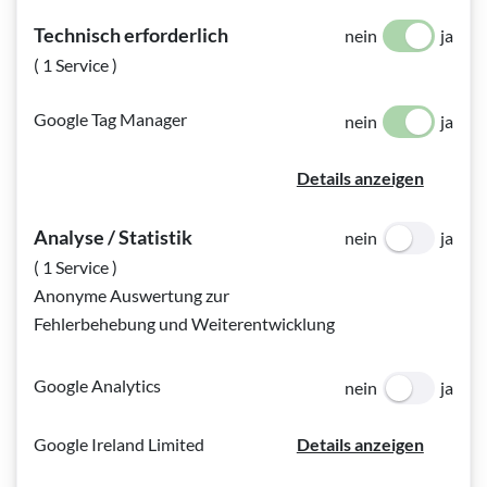
Technisch erforderlich
nein
ja
( 1 Service )
Google Tag Manager
nein
ja
Details anzeigen
Analyse / Statistik
Bildinfo:
Bildschirmlesegerät mit Vergrößerungsfunktion ©
nein
ja
BSVWNB/Armin Plankensteiner
( 1 Service )
Anonyme Auswertung zur
Ob nun stark sehbehindert oder blind – irgendwie muss man
Fehlerbehebung und Weiterentwicklung
den Alltag bewältigen. Wenn der rechte Arm infolge einer
schweren Verletzung nicht benutzt werden kann, muss man
Google Analytics
nein
ja
schließlich auch lernen, über die Runden zu kommen, wenn
auch zum Glück nur für einen überschaubaren Zeitraum.
Google Ireland Limited
Details anzeigen
Neben speziellen Trainings für Orientierung und Mobilität