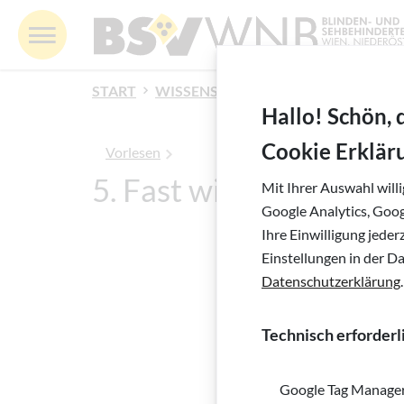
Springe zur Navigation
Springe zur Suche
Springe zur Pfadangabe
Springe zum Inhalt
Springe zum Fußbereich
BSV WNB - Blinden- und Sehbehindertenverband 
MENÜ
Inhalt
START
WISSENSWERTES
BLIND DURCH D
Hallo! Schön, 
Cookie Erklär
Vorlesen
5. Fast wie eine Detekt
Mit Ihrer Auswahl will
Google Analytics, Goo
Ihre Einwilligung jede
Interview m
Einstellungen in der D
Datenschutzerklärung
.
Technisch erforderl
Google Tag Manage