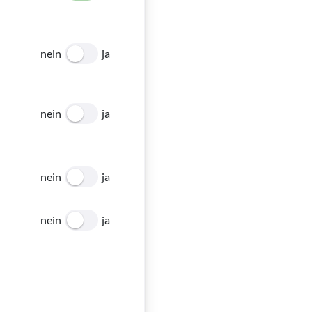
nein
ja
nein
ja
nein
ja
nein
ja
rin für LPF ist. ©