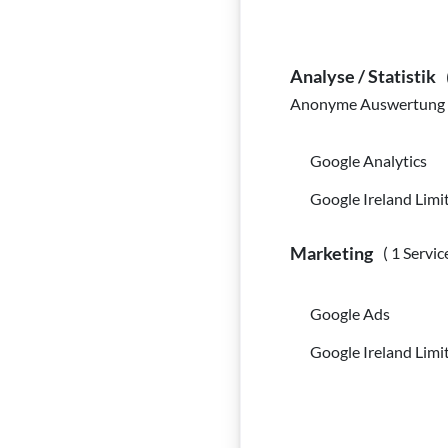
Analyse / Statistik
Anonyme Auswertung z
Google Analytics
Google Ireland Limi
Marketing
( 1 Servic
Google Ads
Google Ireland Limi
Bildinfo:
Wenn Andrea Wah
BSVWNB/Ursula Müller