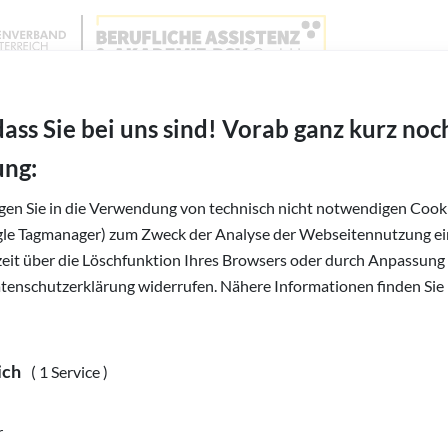
Wien, Niederösterreich und Burgenland
BAABSV - Berufliche Assistenz & Akademie BSVG 
EN ALLTAG
5. FAST WIE EINE DETEKTIVIN
dass Sie bei uns sind! Vorab ganz kurz noc
ung:
ivin
igen Sie in die Verwendung von technisch nicht notwendigen Cooki
gle Tagmanager) zum Zweck der Analyse der Webseitennutzung ein
rzeit über die Löschfunktion Ihres Browsers oder durch Anpassung
it Andrea Wahl
atenschutzerklärung widerrufen. Nähere Informationen finden Sie 
ich
( 1 Service )
r