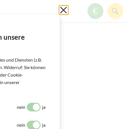
GmbH
Schließen ohne zu spei
ZUM SPE
SUC
h unsere
es und Diensten (z.B.
. Widerruf: Sie können
 der Cookie-
in unserer
nein
ja
nein
ja