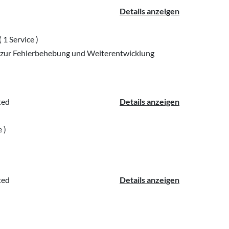
Details anzeigen
( 1 Service )
ur Fehlerbehebung und Weiterentwicklung
ted
Details anzeigen
e )
ted
Details anzeigen
l von ihrer Arbeit erzählt, spürt man, dass sie mit Leib und Seele Traine