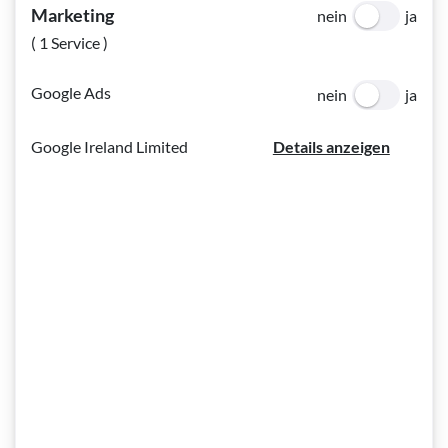
Marketing
erkennbar.
nein
ja
( 1 Service )
Laut § 39a Bundesbehindertengesetz ist ein
Blindenführhund ein Hund, der sich bei Nachweis der
Google Ads
nein
ja
erforderlichen Gesundheit und seiner wesensmäßigen
Eignung sowie nach Absolvierung einer speziellen
Google Ireland Limited
Details anzeigen
Ausbildung - vor allem im Hinblick auf Gehorsam und
Führfähigkeit - besonders zur Unterstützung eines blinden
oder hochgradig sehbehinderten Menschen eignet. Der
Blindenführhund soll den behinderten Menschen im Bereich
der Mobilität weitgehend unterstützen, die
Wahrnehmungsprobleme blinder oder hochgradig
sehbehinderter Menschen ausgleichen und ihnen eine
gefahrlose Bewegung sowohl in vertrauter als auch in
fremder Umgebung ermöglichen.
Nach den geltenden Richtlinien muss vor der
Zusammenschulung von Hundehalter und Führhund eine