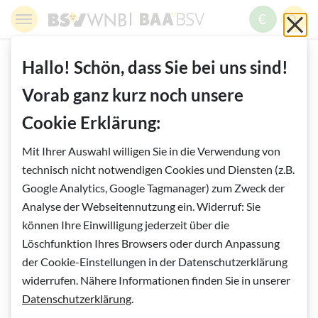
Springe zur Navigation
Springe zur Suche
Springe zur Pfadangabe
Springe zum Inhalt
Springe zum Fußbereich
BSV WNB - Blinden- und Sehbehindertenverband Wien,
BAABSV - Berufliche Assistenz & A
Sch
MENÜ
ZUM SPE
SUC
Inhalt
START
WISSENSWERTES
BLINDENFÜHRHUNDE
Hallo! Schön, dass Sie bei uns sind!
Vorab ganz kurz noch unsere
Vorlesen
Cookie Erklärung:
Blindenführhunde
Mit Ihrer Auswahl willigen Sie in die Verwendung von
technisch nicht notwendigen Cookies und Diensten (z.B.
Google Analytics, Google Tagmanager) zum Zweck der
Analyse der Webseitennutzung ein. Widerruf: Sie
können Ihre Einwilligung jederzeit über die
Löschfunktion Ihres Browsers oder durch Anpassung
der Cookie-Einstellungen in der Datenschutzerklärung
widerrufen. Nähere Informationen finden Sie in unserer
Bildinfo:
Aida, Polly und Amy © BSVWNB/Elisabeth Pikhart
Datenschutzerklärung
.