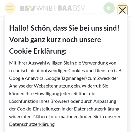
Springe zur Navigation
Springe zur Suche
Springe zur Pfadangabe
Springe zum Inhalt
Springe zum Fußbereich
BSV WNB - Blinden- und Sehbehindertenverband Wien,
BAABSV - Berufliche Assistenz & A
Sch
MENÜ
ZUM SPE
SUC
Inhalt
START
WISSENSWERTES
ECHOLOKALISATION
Hallo! Schön, dass Sie bei uns sind!
Vorab ganz kurz noch unsere
Vorlesen
Cookie Erklärung:
Echolokalisation
Mit Ihrer Auswahl willigen Sie in die Verwendung von
technisch nicht notwendigen Cookies und Diensten (z.B.
Google Analytics, Google Tagmanager) zum Zweck der
Analyse der Webseitennutzung ein. Widerruf: Sie
können Ihre Einwilligung jederzeit über die
Löschfunktion Ihres Browsers oder durch Anpassung
der Cookie-Einstellungen in der Datenschutzerklärung
widerrufen. Nähere Informationen finden Sie in unserer
Datenschutzerklärung
.