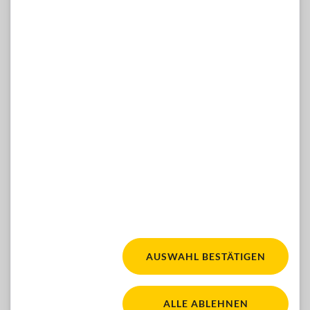
Di-Mi 13-16 Uhr, Do 10-12 & 13-16 Uhr
Telefon: 01 / 981 89-809
E-Mail:
hilfsmittelshop(at)blindenverband-wnb.at
WÜNSCHE, ANREGUNGEN, IDEEN?
Dann kontaktieren Sie uns gern hier:
ZUM KONTAKTFORMULAR
Facebook
Youtube
Instagram
FOLGEN SIE UNS:
AUSWAHL BESTÄTIGEN
Fair für alle. Für mehr Ba
WACA Gold. Zur Seite 'Barrierefreiheit'
ALLE ABLEHNEN