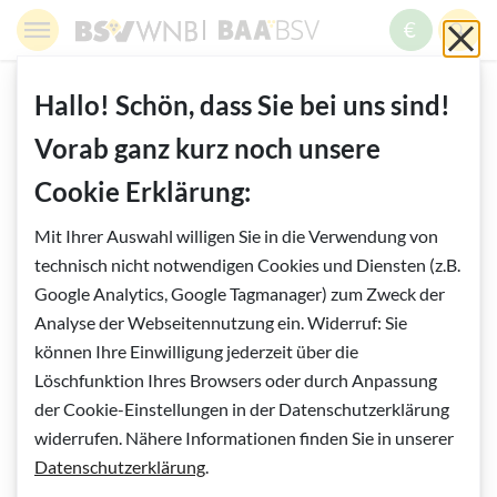
Springe zur Navigation
Springe zur Suche
Springe zur Pfadangabe
Springe zum Inhalt
Springe zum Fußbereich
BSV WNB - Blinden- und Sehbehindertenverband Wien,
BAABSV - Berufliche Assistenz & A
Sch
MENÜ
ZUM SPE
SUC
Inhalt
START
WISSENSWERTES
Hallo! Schön, dass Sie bei uns sind!
HILFSMITTEL SMARTPHONES
Vorab ganz kurz noch unsere
10. ERKENNEN UND SORTIEREN
Cookie Erklärung:
Vorlesen
Mit Ihrer Auswahl willigen Sie in die Verwendung von
10. Erkennen und Sortieren
technisch nicht notwendigen Cookies und Diensten (z.B.
Google Analytics, Google Tagmanager) zum Zweck der
Der echt smarte Alltag
Analyse der Webseitennutzung ein. Widerruf: Sie
können Ihre Einwilligung jederzeit über die
Löschfunktion Ihres Browsers oder durch Anpassung
Ohne Zweifel: So richtig smart ist ein Smartphone erst, wenn
der Cookie-Einstellungen in der Datenschutzerklärung
wir unterwegs und/oder Familienangehörige mit gutem
widerrufen. Nähere Informationen finden Sie in unserer
Sehvermögen nicht in Reichweite sind. Das Thema
Datenschutzerklärung
.
Orientierung haben wir ja ebenso wie das Thema Öffis