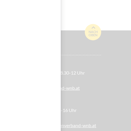
NACH
OBEN
itgliederservice
o-Do 8.30-12 & 13-16 Uhr, Fr 8.30-12 Uhr
lefon: 01 / 981 89-810
-Mail:
service(at)blindenverband-wnb.at
ilfsmittelshop
i-Mi 13-16 Uhr, Do 10-12 & 13-16 Uhr
lefon: 01 / 981 89-809
-Mail:
hilfsmittelshop(at)blindenverband-wnb.at