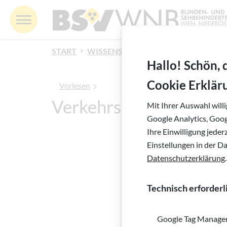
Springe zur Navigation
Springe zur Suche
Springe zur Pfadangabe
Springe zum Inhalt
Springe zum Fußbereich
BSV WNB - Blinden- und Sehbehindertenverband 
MENÜ
Inhalt
START
WISSENSWERTES
VERKEHR
VE
Hallo! Schön, 
Cookie Erklär
Vorlesen
Verkehrsgremium
Mit Ihrer Auswahl will
Google Analytics, Goo
Ihre Einwilligung jede
Barrierefrei
Einstellungen in der D
Datenschutzerklärung
.
Technisch erforderl
Google Tag Manage