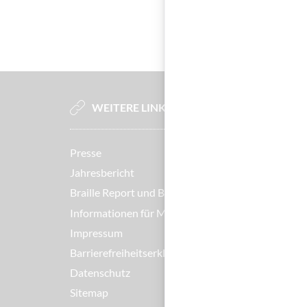
WEITERE LINKS
Presse
Jahresbericht
Braille Report und Broschüren
Informationen für Mitglieder
Impressum
Barrierefreiheitserklärung
Datenschutz
Sitemap