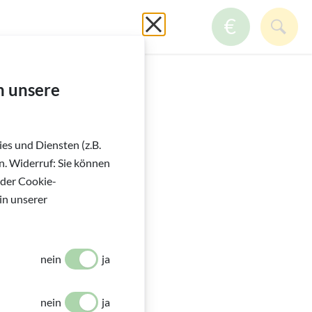
GmbH
Schließen ohne zu spei
ZUM SPE
SUC
h unsere
es und Diensten (z.B.
. Widerruf: Sie können
 der Cookie-
in unserer
nein
ja
nein
ja