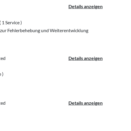
Details anzeigen
( 1 Service )
ur Fehlerbehebung und Weiterentwicklung
ted
Details anzeigen
e )
ted
Details anzeigen
eitlinien am Bahnsteig. © BSVWNB/Armin Plankensteiner