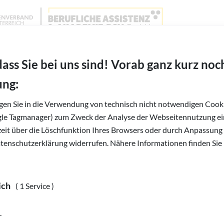
Wien, Niederösterreich und Burgenland
BAABSV - Berufliche Assistenz & Akademie BSVG 
RKEHRSGREMIUM
dass Sie bei uns sind! Vorab ganz kurz noc
ung:
igen Sie in die Verwendung von technisch nicht notwendigen Cooki
gle Tagmanager) zum Zweck der Analyse der Webseitennutzung ein
rzeit über die Löschfunktion Ihres Browsers oder durch Anpassung
heit im öffentlichen Raum
atenschutzerklärung widerrufen. Nähere Informationen finden Sie 
ich
( 1 Service )
r