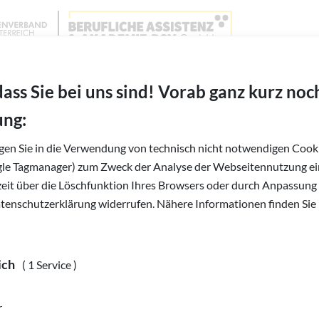
Wien, Niederösterreich und Burgenland
BAABSV - Berufliche Assistenz & Akademie BSVG 
dass Sie bei uns sind! Vorab ganz kurz noc
ung:
igen Sie in die Verwendung von technisch nicht notwendigen Cooki
gle Tagmanager) zum Zweck der Analyse der Webseitennutzung ein
rzeit über die Löschfunktion Ihres Browsers oder durch Anpassung
zerklärung
atenschutzerklärung widerrufen. Nähere Informationen finden Sie 
ikel 13 und 14 Datenschutz-Grundverordnung
ich
( 1 Service )
eite besuchen oder nutzen, nehmen wir den Schutz Ihrer perso
beiten Ihre Daten nur auf Grundlage gesetzlicher Bestimmungen (
r
rordnung, dem österreichischen Datenschutzgesetz und dem