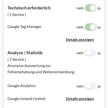
zwischen seinem 30. und 40. Lebensjahr gewidmet hat. Die
Technisch erforderlich
nein
ja
entsprechende Fragestellung habe ich wie folgt formuliert.
( 1 Service )
"Schreibe mir einen Bericht mit maximal 500 Zeichen über
Google Tag Manager
nein
ja
Charles Darwin zwischen seinem 30. und 40. Lebensjahr"
Und - nein: Was dabei herausgekommen ist, schreibe ich hier
Details anzeigen
nicht nieder. Wer Lust hat, kann es selbst probieren. Das
Ergebnis war jedenfalls nicht nur rasch verfügbar, sondern
Analyse / Statistik
nein
ja
auch äußerst informativ und, soweit ich das nachgeprüft
( 1 Service )
habe, auch korrekt.
Anonyme Auswertung zur
Fehlerbehebung und Weiterentwicklung
Wer sich ChatGPT nicht nähern möchte, kann eine ganz
normale Suchmaschine benutzen. So viel sei aber gesagt:
Während man bei den Ergebnissen einer Suchmaschine
Google Analytics
nein
ja
selbst entscheiden muss, welcher der Treffer relevant sein
könnte, entscheidet ChatGPT selbst. Das ist schnell und
Google Ireland Limited
Details anzeigen
meist auch effizient, birgt aber auch die Gefahr, dass Inhalte