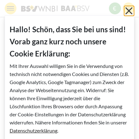
Springe zur Navigation
Springe zur Suche
Springe zur Pfadangabe
Springe zum Inhalt
Springe zum Fußbereich
BSV WNB - Blinden- und Sehbehindertenverband Wien,
BAABSV - Berufliche Assistenz & A
Sch
MENÜ
ZUM SPE
SUC
Inhalt
START
WISSENSWERTES
Hallo! Schön, dass Sie bei uns sind!
KÜNSTLICHE INTELLIGENZ
Vorab ganz kurz noch unsere
4. KI FÜR FORTGESCHRITTENE
Cookie Erklärung:
Vorlesen
Mit Ihrer Auswahl willigen Sie in die Verwendung von
4. KI für Fortgeschrittene
technisch nicht notwendigen Cookies und Diensten (z.B.
Google Analytics, Google Tagmanager) zum Zweck der
KI statt Suchmaschine
Analyse der Webseitennutzung ein. Widerruf: Sie
können Ihre Einwilligung jederzeit über die
Löschfunktion Ihres Browsers oder durch Anpassung
Stellen wir nach den simplen Beispielen des
der Cookie-Einstellungen in der Datenschutzerklärung
vorangegangenen Beitrags ChatGPT etwas komplexere
widerrufen. Nähere Informationen finden Sie in unserer
Aufgaben.
Datenschutzerklärung
.
Ich möchte wissen, welchen Aufgaben sich Charles Darwin