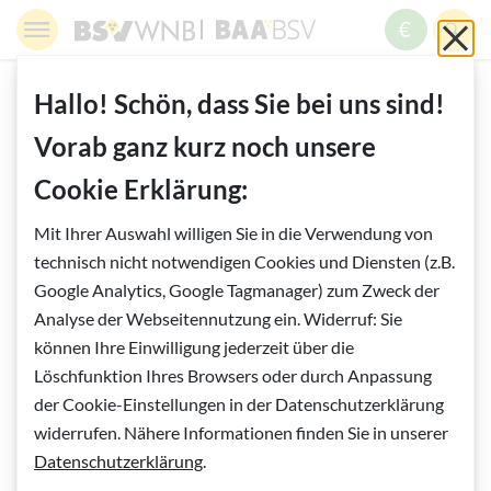
Springe zur Navigation
Springe zur Suche
Springe zur Pfadangabe
Springe zum Inhalt
Springe zum Fußbereich
BSV WNB - Blinden- und Sehbehindertenverband Wien,
BAABSV - Berufliche Assistenz & A
Sch
MENÜ
ZUM SPE
SUC
Inhalt
START
BERUFLICHE ASSISTENZ
Hallo! Schön, dass Sie bei uns sind!
KONTAKT & IMPRESSUM
Vorab ganz kurz noch unsere
Cookie Erklärung:
Vorlesen
Kontakt & Impressum
Mit Ihrer Auswahl willigen Sie in die Verwendung von
technisch nicht notwendigen Cookies und Diensten (z.B.
Schreiben Sie uns gerne!
Google Analytics, Google Tagmanager) zum Zweck der
Analyse der Webseitennutzung ein. Widerruf: Sie
können Ihre Einwilligung jederzeit über die
Anrede
*
Pflichtfeld
(Pflichtfeld)
Löschfunktion Ihres Browsers oder durch Anpassung
der Cookie-Einstellungen in der Datenschutzerklärung
widerrufen. Nähere Informationen finden Sie in unserer
Datenschutzerklärung
.
Titel
Optional
(Optional)