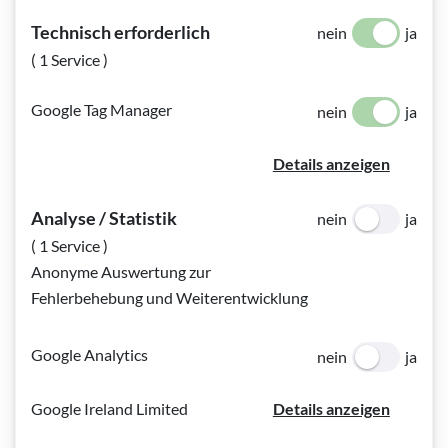
Technisch erforderlich
nein
ja
( 1 Service )
Vorname
*
Pflichtfeld
(Pflichtfeld)
Google Tag Manager
nein
ja
Details anzeigen
Nachname
*
Pflichtfeld
(Pflichtfeld)
Analyse / Statistik
nein
ja
( 1 Service )
Anonyme Auswertung zur
E-Mail Adresse
*
Pflichtfeld
(Pflichtfeld)
Fehlerbehebung und Weiterentwicklung
Google Analytics
nein
ja
Telefon
Optional
(Optional)
Google Ireland Limited
Details anzeigen