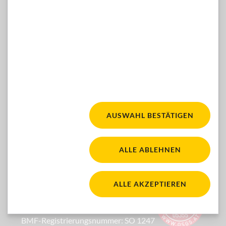
WÜNSCHE, ANREGUNGEN, IDEEN?
Dann kontaktieren Sie uns gern hier:
ZUM KONTAKTFORMULAR
Facebook
Youtube
Instagram
FOLGEN SIE UNS:
AUSWAHL BESTÄTIGEN
Fair für alle. Für mehr Ba
WACA Gold. Zur Seite 'Barrierefreiheit'
ALLE ABLEHNEN
Österreichisches Sp
ALLE AKZEPTIEREN
Ihre Spende ist steuerlich absetzbar
BMF-Registrierungsnummer: SO 1247