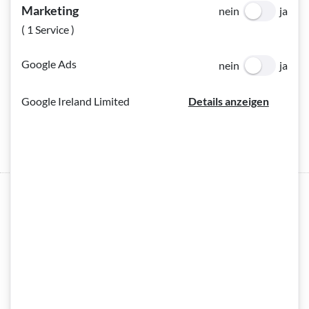
Marketing
nein
ja
( 1 Service )
Ihre Nachricht
Optional
(Optional)
Google Ads
nein
ja
Google Ireland Limited
Details anzeigen
Ich habe die |Datenschutzerklärung|20| zur Kenntnis genomm
Ich habe die
Datenschutzerklärung
zur Kenntnis
genommen.
*
Pflichtfeld
(Pflichtfeld)
NACHRICHT SENDEN
Rechtliche Angaben nach § 5 ECG, § 24
MedienG und § 14 UGB