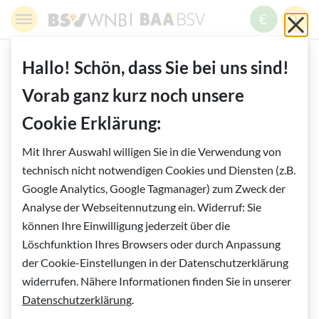
Springe zur Navigation
Springe zur Suche
Springe zur Pfadangabe
Springe zum Inhalt
Springe zum Fußbereich
BSV WNB - Blinden- und Sehbehindertenverband Wien,
BAABSV - Berufliche Assistenz & A
Sch
MENÜ
ZUM SPE
SUC
Inhalt
START
HELFEN UND SPENDEN
Hallo! Schön, dass Sie bei uns sind!
SPENDENABSETZBARKEIT
IHRE DATEN
Vorab ganz kurz noch unsere
Cookie Erklärung:
Vorlesen
Ihre Daten
Mit Ihrer Auswahl willigen Sie in die Verwendung von
technisch nicht notwendigen Cookies und Diensten (z.B.
Google Analytics, Google Tagmanager) zum Zweck der
Analyse der Webseitennutzung ein. Widerruf: Sie
können Ihre Einwilligung jederzeit über die
Löschfunktion Ihres Browsers oder durch Anpassung
der Cookie-Einstellungen in der Datenschutzerklärung
widerrufen. Nähere Informationen finden Sie in unserer
Datenschutzerklärung
.