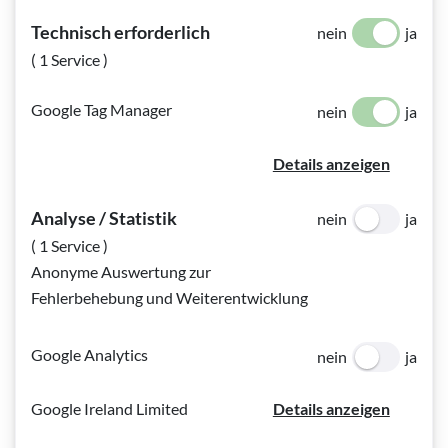
Technisch erforderlich
nein
ja
( 1 Service )
Bildinfo:
Ihre Daten für die Spendenabsetzbarkeit
Google Tag Manager
nein
ja
Spendenabsetzbarkeit: Ihre Daten
Details anzeigen
Möchten Sie Ihre Spenden absetzen?
Analyse / Statistik
nein
ja
( 1 Service )
Die Meldung für die Spendenabsetzbarkeit erfolgt direkt
Anonyme Auswertung zur
durch unsere Organisation an das Finanzamt. Wenn Sie dies
Fehlerbehebung und Weiterentwicklung
wünschen, dann bitten wir Sie, uns Ihr Geburtsdatum sowie
Ihren Vor- und Nachnamen (wie am Meldezettel) mitzuteilen.
Google Analytics
nein
ja
Die Einmeldung für das vorangegangene Spendenjahr erfolgt
Anfang Februar. Nachmeldungen und Korrekturmeldungen
Google Ireland Limited
Details anzeigen
sind jederzeit möglich.