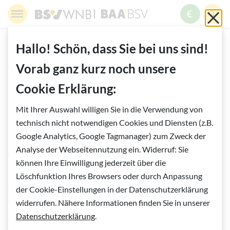
Springe zur Navigation
Springe zur Suche
Springe zur Pfadangabe
Springe zum Inhalt
Springe zum Fußbereich
BSV WNB - Blinden- und Sehbehindertenverband Wien,
BAABSV - Berufliche Assistenz & A
Sch
MENÜ
ZUM SPE
SUC
Inhalt
START
AKADEMIE BSV
Hallo! Schön, dass Sie bei uns sind!
AKADEMIELEHRGANG: "FACHKRAFT"
Vorab ganz kurz noch unsere
Cookie Erklärung:
Vorlesen
Akademielehrgang: "Fachkraft"
Mit Ihrer Auswahl willigen Sie in die Verwendung von
technisch nicht notwendigen Cookies und Diensten (z.B.
Google Analytics, Google Tagmanager) zum Zweck der
Achtung:
Anmeldefrist verstrichen. - Für
Analyse der Webseitennutzung ein. Widerruf: Sie
mögliche Restplätze
kontaktieren Sie uns
bitte.
können Ihre Einwilligung jederzeit über die
» Selbstverständlich ist auch eine
Einzelbuchung
Löschfunktion Ihres Browsers oder durch Anpassung
unserer Module
entsprechend Ihrem Bedarf
der Cookie-Einstellungen in der Datenschutzerklärung
möglich.
widerrufen. Nähere Informationen finden Sie in unserer
Datenschutzerklärung
.
Ab sofort
Pflegefortbildungspunkte
(ÖGKV