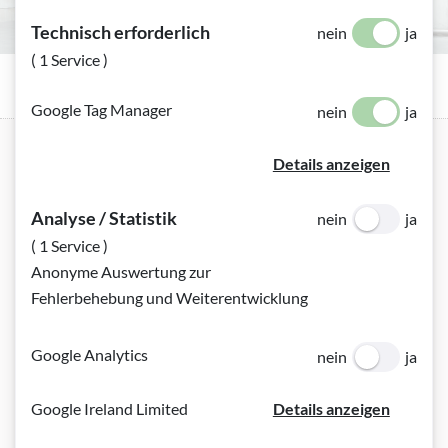
Technisch erforderlich
nein
ja
( 1 Service )
Google Tag Manager
nein
ja
Details anzeigen
Schnellnavigation zu wichtigen Themen für
Menschen mit Sehbehinderung
Analyse / Statistik
nein
ja
( 1 Service )
Anonyme Auswertung zur
Sozialberatung
Fehlerbehebung und Weiterentwicklung
Berufliche Assistenz
Google Analytics
nein
ja
Regionale Selbsthilfegruppen
Google Ireland Limited
Details anzeigen
Rehabilitationstraining