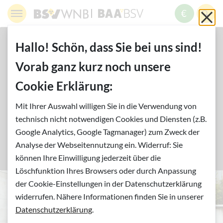
Springe zur Navigation
Springe zur Suche
Springe zum Inhalt
Springe zum Fußbereich
BSV WNB - Blinden- und Sehbehindertenverband Wien,
BAABSV - Berufliche Assistenz & A
Sch
MENÜ
ZUM SPE
SUC
Inhalt
Hallo! Schön, dass Sie bei uns sind!
Gemeinsam
mehr sehen.
Vorab ganz kurz noch unsere
Cookie Erklärung:
Blinden- und Sehbehindertenverband
Mit Ihrer Auswahl willigen Sie in die Verwendung von
Wien, Niederösterreich und Burgenland
technisch nicht notwendigen Cookies und Diensten (z.B.
Google Analytics, Google Tagmanager) zum Zweck der
JETZT SPENDEN!
Analyse der Webseitennutzung ein. Widerruf: Sie
können Ihre Einwilligung jederzeit über die
Löschfunktion Ihres Browsers oder durch Anpassung
der Cookie-Einstellungen in der Datenschutzerklärung
widerrufen. Nähere Informationen finden Sie in unserer
Datenschutzerklärung
.