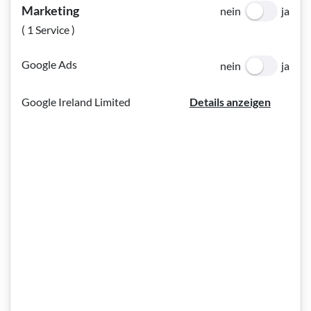
Marketing
nein
ja
Vor einiger Zeit fand ich im Postkasten eine
( 1 Service )
Postbenachrichtigung für einen RSA-Brief mit den
Zugangsdaten für Finanz-Online. Es ist ärgerlich, dass die
Google Ads
nein
ja
Post ständig ihre Partner wechselt. Jedenfalls muss man erst
herausfinden, wo diesmal das Schriftstück hinterlegt wurde
Google Ireland Limited
Details anzeigen
und wie die Öffnungszeiten für die Abholung sind. Die
richtige Aufgabe für KI - dachte ich wenigstens.
Die Ernüchterung kam nach der Analyse. Dass es sich um
eine Benachrichtigung der Post handelt, wurde korrekt
erkannt, aber danach begann die "Märchenstunde": So wurde
behauptet, es handle sich um eine Verständigung der
Deutschen Post und der Absender sei das Ministerium in
Berlin. Weitere Daten wie Öffnungszeiten des Postpartners
und dessen Adresse wurden aber wieder richtig erkannt.
Auf meine Intervention durch eine eingetippte Rückfrage hin
(dazu benutzte ich wieder das vorhandene Eingabefeld)
wurde ich aufgefordert, ein deutlicheres Foto zu senden,