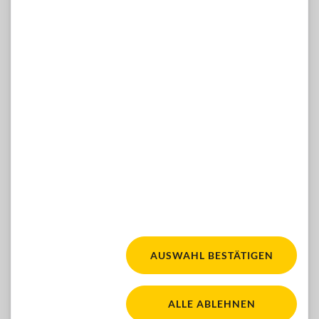
Di-Mi 13-16 Uhr, Do 10-12 & 13-16 Uhr
Telefon: 01 / 981 89-809
E-Mail:
hilfsmittelshop(at)blindenverband-wnb.at
WÜNSCHE, ANREGUNGEN, IDEEN?
Dann kontaktieren Sie uns gern hier:
ZUM KONTAKTFORMULAR
Facebook
Youtube
Instagram
FOLGEN SIE UNS:
AUSWAHL BESTÄTIGEN
Fair für alle. Für mehr Ba
WACA Gold. Zur Seite 'Barrierefreiheit'
ALLE ABLEHNEN