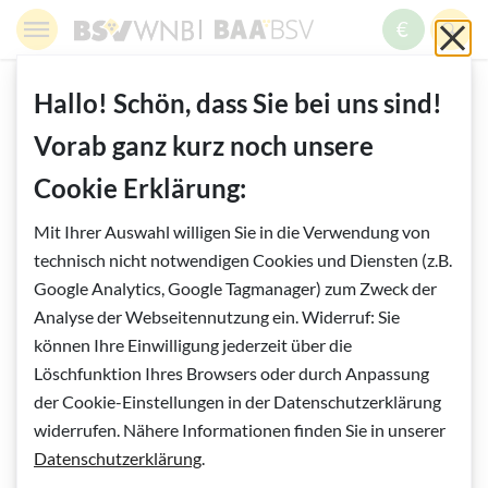
Springe zur Navigation
Springe zur Suche
Springe zur Pfadangabe
Springe zum Inhalt
Springe zum Fußbereich
BSV WNB - Blinden- und Sehbehindertenverband Wien,
BAABSV - Berufliche Assistenz & A
Sch
MENÜ
ZUM SPE
SUC
Inhalt
START
WISSENSWERTES
Hallo! Schön, dass Sie bei uns sind!
KÜNSTLICHE INTELLIGENZ
Vorab ganz kurz noch unsere
7. ZWISCHEN FASZINATION UND VERUNSICHERUNG
Cookie Erklärung:
Vorlesen
Mit Ihrer Auswahl willigen Sie in die Verwendung von
7. Zwischen Faszination und
technisch nicht notwendigen Cookies und Diensten (z.B.
Verunsicherung
Google Analytics, Google Tagmanager) zum Zweck der
Analyse der Webseitennutzung ein. Widerruf: Sie
können Ihre Einwilligung jederzeit über die
Wie gut und gleichzeitig wie irreführend KI
Löschfunktion Ihres Browsers oder durch Anpassung
sein kann, sollen die folgenden Beispiele
der Cookie-Einstellungen in der Datenschutzerklärung
widerrufen. Nähere Informationen finden Sie in unserer
verdeutlichen
Datenschutzerklärung
.