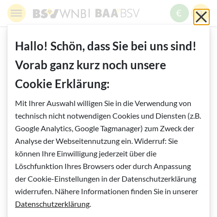
Springe zur Navigation
Springe zur Suche
Springe zur Pfadangabe
Springe zum Inhalt
Springe zum Fußbereich
BSV WNB - Blinden- und Sehbehindertenverband Wien,
BAABSV - Berufliche Assistenz & A
Sch
MENÜ
ZUM SPE
SUC
Inhalt
START
BERUFLICHE ASSISTENZ
Hallo! Schön, dass Sie bei uns sind!
HOME - BERUFLICHE ASSISTENZ
Vorab ganz kurz noch unsere
Cookie Erklärung:
Vorlesen
Home - Berufliche Assistenz
Mit Ihrer Auswahl willigen Sie in die Verwendung von
technisch nicht notwendigen Cookies und Diensten (z.B.
Berufliche Assistenz & Akademie BSV
Google Analytics, Google Tagmanager) zum Zweck der
Analyse der Webseitennutzung ein. Widerruf: Sie
GmbH
können Ihre Einwilligung jederzeit über die
Löschfunktion Ihres Browsers oder durch Anpassung
Ihr Talent – unser Einsatz.
der Cookie-Einstellungen in der Datenschutzerklärung
widerrufen. Nähere Informationen finden Sie in unserer
Datenschutzerklärung
.