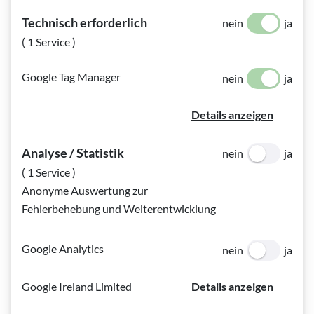
Technisch erforderlich
nein
ja
( 1 Service )
Google Tag Manager
nein
ja
Details anzeigen
Bildinfo:
Wir fördern Inklusion und eröffnen neue Perspektiven für
berufliche Chancen.
Analyse / Statistik
nein
ja
( 1 Service )
Wir bieten umfassende Unterstützung für blinde und
Anonyme Auswertung zur
sehbehinderte Menschen, um berufliche Ziele zu erreichen
Fehlerbehebung und Weiterentwicklung
und ein selbstbestimmtes Leben zu führen. Wir fördern Ihre
individuellen Potenziale und ermöglichen eine
Google Analytics
nein
ja
gleichberechtigte Teilhabe am Arbeitsmarkt.
Google Ireland Limited
Details anzeigen
Unsere Aufgabenfelder