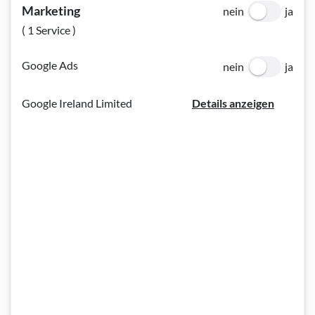
Beratung & Information
: Unterstützung bei
Marketing
nein
ja
Jobsuche
,
Weiterbildung
, technischen Hilfsmitteln
( 1 Service )
und
Orientierung
Google Ads
Arbeitsassistenz
: Hilfe bei der
beruflichen
nein
ja
Integration
,
Arbeitsplatzanpassung
und
Praktikumsvermittlung
Google Ireland Limited
Details anzeigen
Akademie BSV
:
Weiterbildung
und
Schulungen für
Fachkräfte
, die mit sehbeeinträchtigten Menschen
arbeiten
Unser Versprechen
Das Angebot der Beruflichen Assistenz ist kostenfrei,
vertraulich und richtet sich an blinde und sehbehinderte
Jugendliche und Erwachsene. Wir begleiten sowohl
Einzelpersonen als auch Unternehmen auf ihrem Weg zu
Inklusion und Erfolg.