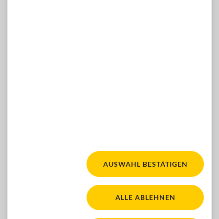
Telefon: 01 / 981 89-809
E-Mail:
hilfsmittelshop(at)blindenverband-wnb.at
WÜNSCHE, ANREGUNGEN, IDEEN?
Dann kontaktieren Sie uns gern hier:
ZUM KONTAKTFORMULAR
Facebook
Youtube
Instagram
FOLGEN SIE UNS:
AUSWAHL BESTÄTIGEN
Fair für alle. Für mehr Ba
WACA Gold. Zur Seite 'Barrierefreiheit'
ALLE ABLEHNEN