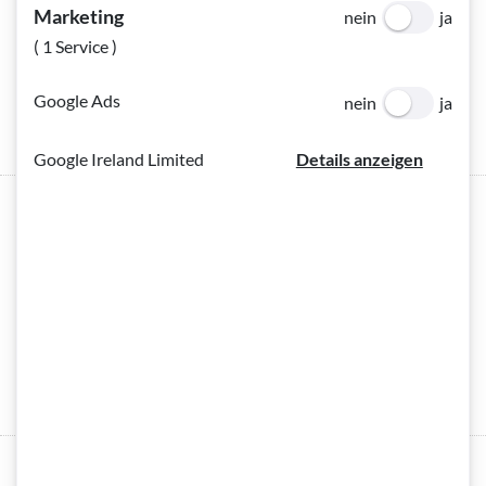
Marketing
nein
ja
( 1 Service )
Titel
Optional
(Optional)
Google Ads
nein
ja
Google Ireland Limited
Details anzeigen
Nachname
*
Pflichtfeld
(Pflichtfeld)
Vorname
*
Pflichtfeld
(Pflichtfeld)
Geburtsdatum
Optional
(Optional)