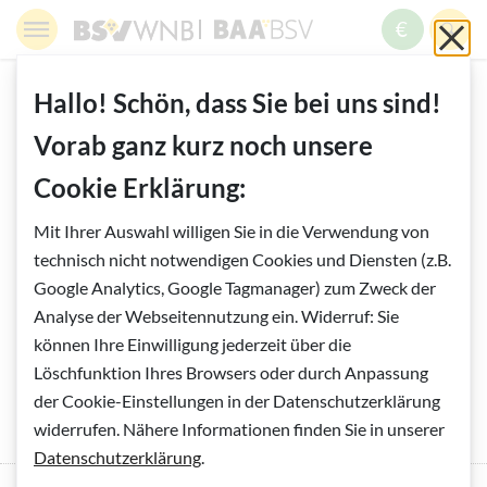
Springe zur Navigation
Springe zur Suche
Springe zur Pfadangabe
Springe zum Inhalt
Springe zum Fußbereich
BSV WNB - Blinden- und Sehbehindertenverband Wien,
BAABSV - Berufliche Assistenz & A
Sch
MENÜ
ZUM SPE
SUC
Inhalt
START
AKADEMIE BSV
Hallo! Schön, dass Sie bei uns sind!
ONLINE-ANMELDUNG AKADEMIE BSV
Vorab ganz kurz noch unsere
Cookie Erklärung:
Vorlesen
Online-Anmeldung Akademie BSV
Mit Ihrer Auswahl willigen Sie in die Verwendung von
technisch nicht notwendigen Cookies und Diensten (z.B.
Veranstaltung
Google Analytics, Google Tagmanager) zum Zweck der
Analyse der Webseitennutzung ein. Widerruf: Sie
Sie möchten sich zu folgender Veranstaltung anmelden:
können Ihre Einwilligung jederzeit über die
*
Pflichtfeld
(Pflichtfeld)
Löschfunktion Ihres Browsers oder durch Anpassung
der Cookie-Einstellungen in der Datenschutzerklärung
widerrufen. Nähere Informationen finden Sie in unserer
Datenschutzerklärung
.