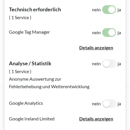
Datum
Optional
(Optional)
Technisch erforderlich
nein
ja
( 1 Service )
Bitte wählen Sie das Start-Datum aus:
Google Tag Manager
nein
ja
Module
Optional
(Optional)
Details anzeigen
Analyse / Statistik
nein
ja
Anzahl Module "Fachkraft Sehbeeinträchtigung oder
( 1 Service )
Blindheit"
Anonyme Auswertung zur
Fehlerbehebung und Weiterentwicklung
Google Analytics
nein
ja
Persönliche Daten
Google Ireland Limited
Details anzeigen
Anrede
Optional
(Optional)