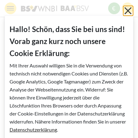
Springe zur Navigation
Springe zur Suche
Springe zur Pfadangabe
Springe zum Inhalt
Springe zum Fußbereich
BSV WNB - Blinden- und Sehbehindertenverband Wien,
BAABSV - Berufliche Assistenz & A
Sch
MENÜ
ZUM SPE
SUC
Inhalt
START
AKADEMIE BSV
Hallo! Schön, dass Sie bei uns sind!
REHA-GRUNDTRAINING: ORIENTIERUNG &
Vorab ganz kurz noch unsere
MOBILITÄT
Cookie Erklärung:
Vorlesen
Mit Ihrer Auswahl willigen Sie in die Verwendung von
Reha-Grundtraining: Orientierung &
technisch nicht notwendigen Cookies und Diensten (z.B.
Mobilität
Google Analytics, Google Tagmanager) zum Zweck der
Analyse der Webseitennutzung ein. Widerruf: Sie
können Ihre Einwilligung jederzeit über die
Löschfunktion Ihres Browsers oder durch Anpassung
der Cookie-Einstellungen in der Datenschutzerklärung
widerrufen. Nähere Informationen finden Sie in unserer
Datenschutzerklärung
.