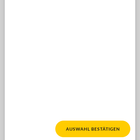
Hilfsmittelshop
Di-Mi 13-16 Uhr, Do 10-12 & 13-16 Uhr
Telefon: 01 / 981 89-809
E-Mail:
hilfsmittelshop(at)blindenverband-wnb.at
WÜNSCHE, ANREGUNGEN, IDEEN?
Dann kontaktieren Sie uns gern hier:
ZUM KONTAKTFORMULAR
Facebook
Youtube
Instagram
FOLGEN SIE UNS:
AUSWAHL BESTÄTIGEN