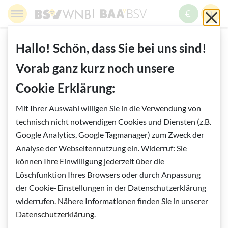
Springe zur Navigation
Springe zur Suche
Springe zur Pfadangabe
Springe zum Inhalt
Springe zum Fußbereich
BSV WNB - Blinden- und Sehbehindertenverband Wien,
BAABSV - Berufliche Assistenz & A
Sch
MENÜ
ZUM SPE
SUC
Inhalt
START
HELFEN UND SPENDEN
ZEIT SPENDEN
Hallo! Schön, dass Sie bei uns sind!
Vorab ganz kurz noch unsere
Vorlesen
Cookie Erklärung:
Zeit spenden
Mit Ihrer Auswahl willigen Sie in die Verwendung von
Engagement für die gute Sache
technisch nicht notwendigen Cookies und Diensten (z.B.
Google Analytics, Google Tagmanager) zum Zweck der
Analyse der Webseitennutzung ein. Widerruf: Sie
Das Ehrenamt ist mittlerweile ein unverzichtbarer
können Ihre Einwilligung jederzeit über die
Bestandteil unserer Gesellschaft sowie eine wichtige Stütze
Löschfunktion Ihres Browsers oder durch Anpassung
für viele Menschen. Ohne die österreichweit 3,5 Millionen
der Cookie-Einstellungen in der Datenschutzerklärung
ehrenamtliche Helfer:innen wäre die Arbeit von Vereinen,
widerrufen. Nähere Informationen finden Sie in unserer
wie dem Blinden- und Sehbehindertenverband, undenkbar.
Datenschutzerklärung
.