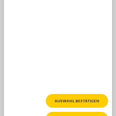
Hilfsmittelshop
Di-Mi 13-16 Uhr, Do 10-12 & 13-16 Uhr
Telefon: 01 / 981 89-809
E-Mail:
hilfsmittelshop(at)blindenverband-wnb.at
WÜNSCHE, ANREGUNGEN, IDEEN?
Dann kontaktieren Sie uns gern hier:
ZUM KONTAKTFORMULAR
Facebook
Youtube
Instagram
FOLGEN SIE UNS:
AUSWAHL BESTÄTIGEN
Fair für alle. Für mehr Ba