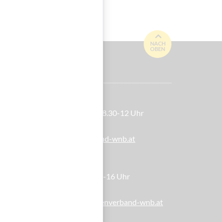
NACH
OBEN
itgliederservice
o-Do 8.30-12 & 13-16 Uhr, Fr 8.30-12 Uhr
lefon: 01 / 981 89-810
-Mail:
service(at)blindenverband-wnb.at
ilfsmittelshop
i-Mi 13-16 Uhr, Do 10-12 & 13-16 Uhr
lefon: 01 / 981 89-809
-Mail:
hilfsmittelshop(at)blindenverband-wnb.at