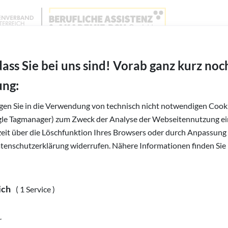
Wien, Niederösterreich und Burgenland
BAABSV - Berufliche Assistenz & Akademie BSVG 
FAQ
dass Sie bei uns sind! Vorab ganz kurz noc
ung:
igen Sie in die Verwendung von technisch nicht notwendigen Cooki
gle Tagmanager) zum Zweck der Analyse der Webseitennutzung ein
rzeit über die Löschfunktion Ihres Browsers oder durch Anpassung
atenschutzerklärung widerrufen. Nähere Informationen finden Sie 
len wir eine Wissenssammlung zu Fördermöglichkeiten für das Ang
weiteren Unklarheiten oder Rückfragen erreichen Sie uns unkompli
ich
( 1 Service )
ir melden uns zeitnah bei Ihnen.
r