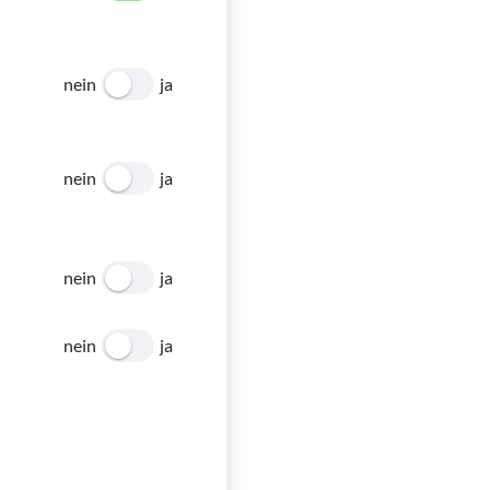
nein
ja
nein
ja
e Kurse und
nein
ja
nein
ja
ung an