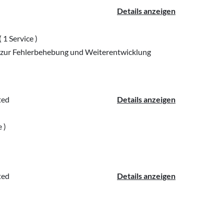
Details anzeigen
tet „förderbar“?
( 1 Service )
ur Fehlerbehebung und Weiterentwicklung
rdermöglichkeiten gibt es für unser
ted
Details anzeigen
e )
eine Förderung für eine Weiterbild
ted
Details anzeigen
demie beantragen?