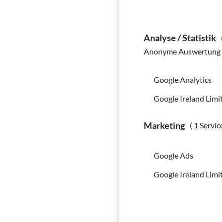
► Was bedeu
Analyse / Statistik
Mehr erfahren
Anonyme Auswertung z
Google Analytics
► Welche Fö
Google Ireland Limi
Lehrgänge?
Marketing
( 1 Servic
Mehr erfahren
Google Ads
► Wer kann 
Google Ireland Limi
unserer Aka