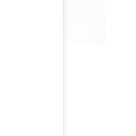
b ertastet. © Wien Museum
Ausstellung zu gehen?
gierte und