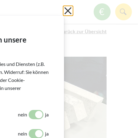
GmbH
Schließen ohne zu spei
ZUM SPE
SUC
Zurück zur Übersicht
h unsere
es und Diensten (z.B.
. Widerruf: Sie können
 der Cookie-
in unserer
nein
ja
nein
ja