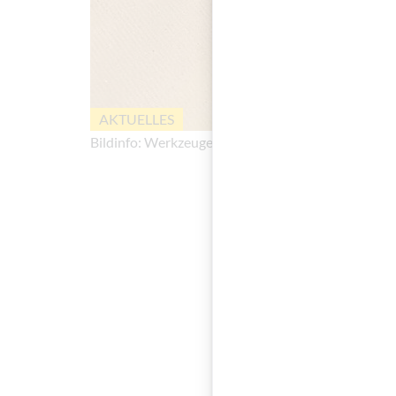
AKTUELLES
Bildinfo:
Werkzeuge, die bei der Taststation übe
Museum fü
Was habe ich als bli
Sehr viel, wenn die 
kulturinteressierte F