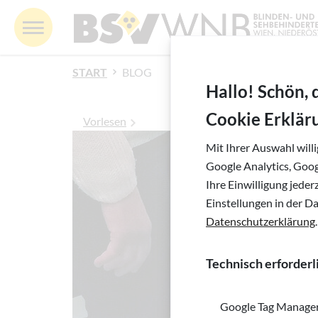
Springe zur Navigation
Springe zur Suche
Springe zur Pfadangabe
Springe zum Inhalt
Springe zum Fußbereich
BSV WNB - Blinden- und Sehbehindertenverband 
MENÜ
Inhalt
START
BLOG
Hallo! Schön, 
Cookie Erklär
Vorlesen
Mit Ihrer Auswahl will
Google Analytics, Goo
Ihre Einwilligung jede
Einstellungen in der D
Datenschutzerklärung
.
Technisch erforderl
Google Tag Manage