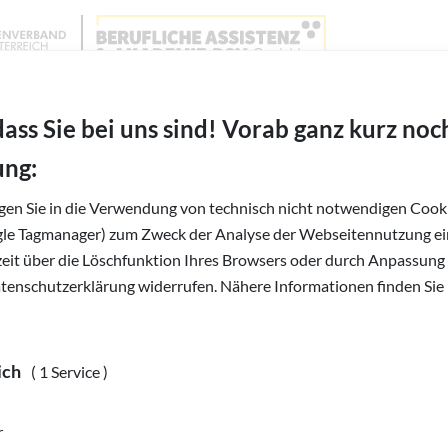
Wien, Niederösterreich und Burgenland
BAABSV - Berufliche Assistenz & Akademie BSVG 
dass Sie bei uns sind! Vorab ganz kurz noc
ung:
igen Sie in die Verwendung von technisch nicht notwendigen Cooki
gle Tagmanager) zum Zweck der Analyse der Webseitennutzung ein
rzeit über die Löschfunktion Ihres Browsers oder durch Anpassung
atenschutzerklärung widerrufen. Nähere Informationen finden Sie 
ich
( 1 Service )
r