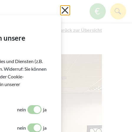
GmbH
Schließen ohne zu spei
ZUM SPE
SUC
Zurück zur Übersicht
h unsere
es und Diensten (z.B.
. Widerruf: Sie können
 der Cookie-
in unserer
nein
ja
nein
ja