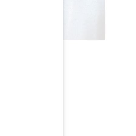
mit technischer
m Alltag, im Beruf,
und
ellt.