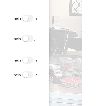
nein
ja
nein
ja
nein
ja
nein
ja