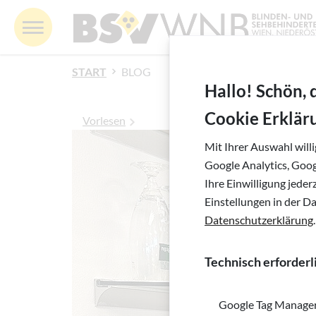
Springe zur Navigation
Springe zur Suche
Springe zur Pfadangabe
Springe zum Inhalt
Springe zum Fußbereich
BSV WNB - Blinden- und Sehbehindertenverband 
MENÜ
Inhalt
START
BLOG
Hallo! Schön, 
Cookie Erklär
Vorlesen
Mit Ihrer Auswahl will
Google Analytics, Goo
Ihre Einwilligung jede
Einstellungen in der D
Datenschutzerklärung
.
Technisch erforderl
Google Tag Manage