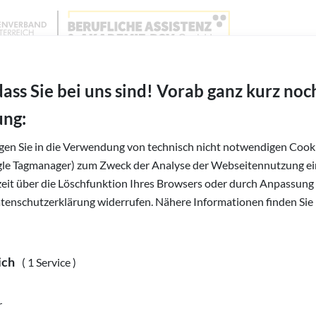
Wien, Niederösterreich und Burgenland
BAABSV - Berufliche Assistenz & Akademie BSVG 
dass Sie bei uns sind! Vorab ganz kurz noc
ung:
igen Sie in die Verwendung von technisch nicht notwendigen Cooki
gle Tagmanager) zum Zweck der Analyse der Webseitennutzung ein
rzeit über die Löschfunktion Ihres Browsers oder durch Anpassung
atenschutzerklärung widerrufen. Nähere Informationen finden Sie 
ich
( 1 Service )
r