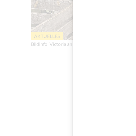
AKTUELLES
Bildinfo:
Victoria an ihrem Arbeitsplatz © BAABS
Unterstü
Wir möchten erfahren
Ausstattung oder uns
im Studium oder in de
Unterstützungsprozes