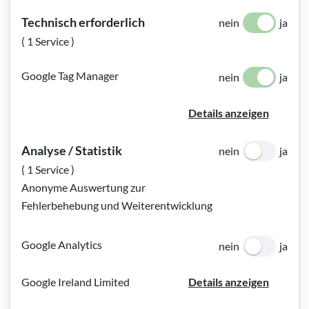
Technisch erforderlich
nein
ja
( 1 Service )
Google Tag Manager
nein
ja
Details anzeigen
Zutaten
Analyse / Statistik
nein
ja
( 1 Service )
250g Staubzucker
Anonyme Auswertung zur
300g weiche Butter
Fehlerbehebung und Weiterentwicklung
2 Eier
Google Analytics
nein
ja
Vanillezucker
1-2 TL Zimt gemahlen
Google Ireland Limited
Details anzeigen
400g Mehl