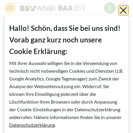
Springe zur Navigation
Springe zur Suche
Springe zur Pfadangabe
Springe zum Inhalt
Springe zum Fußbereich
BSV WNB - Blinden- und Sehbehindertenverband Wien,
BAABSV - Berufliche Assistenz & A
Sch
MENÜ
ZUM SPE
SUC
Inhalt
START
Hallo! Schön, dass Sie bei uns sind!
Vorab ganz kurz noch unsere
Vorlesen
Cookie Erklärung:
Geburtstagskuchen
Mit Ihrer Auswahl willigen Sie in die Verwendung von
Linzer Geburtstagskuchen von unserer
technisch nicht notwendigen Cookies und Diensten (z.B.
Google Analytics, Google Tagmanager) zum Zweck der
Kollegin Uschi Fiedler
Analyse der Webseitennutzung ein. Widerruf: Sie
können Ihre Einwilligung jederzeit über die
Löschfunktion Ihres Browsers oder durch Anpassung
der Cookie-Einstellungen in der Datenschutzerklärung
widerrufen. Nähere Informationen finden Sie in unserer
Datenschutzerklärung
.