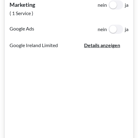
Marketing
nein
ja
300g Mehl
( 1 Service )
300g Mandeln gemahlen
Google Ads
200g Marmelade fein passiert
nein
ja
Google Ireland Limited
Details anzeigen
Zubereitung
- Alle Zutaten außer der Marmelade zu einem glatten Teig
verarbeiten und ca 1 Std. im Kühlschrank rasten lassen
- ⅔ des Teiges auf Backpapier ausrollen und in eine
rechteckige Backform (ca 40x25cm) geben
- Den Boden gleichmäßig mit Marmelade bestreichen
- Aus dem restlichen Teig verschiedene Formen ausstechen
und obenauf legen