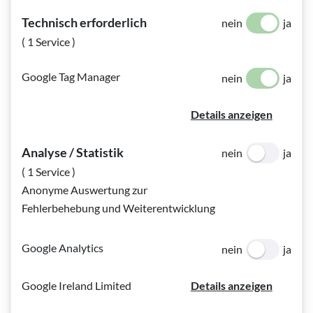
4 Eier
Technisch erforderlich
nein
ja
150 g Butter (sehr weich)
( 1 Service )
100 g Staubzucker
Google Tag Manager
nein
ja
1 Prise Salz
1 Packung Vanillezucker
Details anzeigen
die geriebene Schale einer ganzen Zitrone
Analyse / Statistik
nein
ja
50 g glattes Mehl
( 1 Service )
150 g Mohn
Anonyme Auswertung zur
80 g geriebene Haselnüsse
Fehlerbehebung und Weiterentwicklung
Für die Topfencreme:
Google Analytics
nein
ja
500 g Topfen
Google Ireland Limited
Details anzeigen
110 g Staubzucker