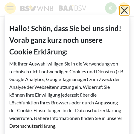
Springe zur Navigation
Springe zur Suche
Springe zur Pfadangabe
Springe zum Inhalt
Springe zum Fußbereich
BSV WNB - Blinden- und Sehbehindertenverband Wien,
BAABSV - Berufliche Assistenz & A
Sch
MENÜ
ZUM SPE
SUC
Inhalt
START
HELFEN UND SPENDEN
Hallo! Schön, dass Sie bei uns sind!
Vorab ganz kurz noch unsere
Vorlesen
Cookie Erklärung:
Mohn-Topfen-Torte mit Himbeerspiegel
Mit Ihrer Auswahl willigen Sie in die Verwendung von
von unserer Sozialberaterin Katharina
technisch nicht notwendigen Cookies und Diensten (z.B.
Google Analytics, Google Tagmanager) zum Zweck der
Linhart
Analyse der Webseitennutzung ein. Widerruf: Sie
können Ihre Einwilligung jederzeit über die
Zubereitung:
1 Std. 25 Min
& 7 Stunden Ruhezeit
Löschfunktion Ihres Browsers oder durch Anpassung
der Cookie-Einstellungen in der Datenschutzerklärung
Zutaten für 1 Torte mit
26 cm
Durchmesser
:
widerrufen. Nähere Informationen finden Sie in unserer
Für die Mohnmasse:
Datenschutzerklärung
.