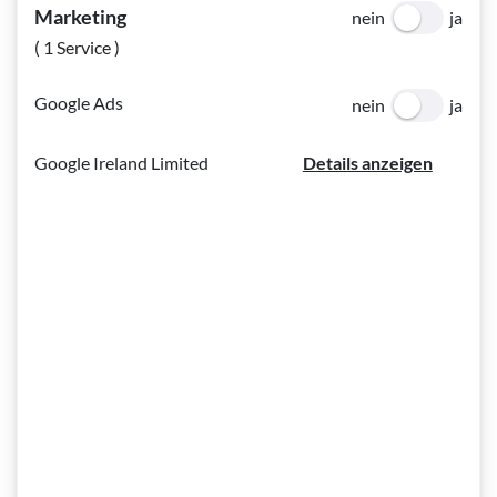
7 Blatt Gelatine in reichlich kaltem Wasser einweichen
Marketing
nein
ja
bzw. entsprechende Menge vegane Alternative laut
( 1 Service )
Verpackung vorbereiten
Saft von 2 Zitronen
Google Ads
nein
ja
250 ml Schlagobers
Google Ireland Limited
Details anzeigen
Für den Himbeerspiegel:
300 g Himbeeren (Tiefkühl oder frisch)
50 g Staubzucker
3 Blatt Gelatine in reichlich kaltem Wasser einweichen
bzw. entsprechende Menge vegane Alternative laut
Verpackung vorbereiten
125 g frische Himbeeren
To do: